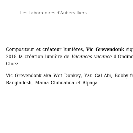
Aller 
Les Laboratoires d’Aubervilliers
au 
contenu 
principal
Compositeur et créateur lumières, 
Vic Grevendonk
sig
2018 la création lumière de 
Vacances vacance
d’Ondine
Cloez. 
Vic Grevendonk aka Wet Donkey, Yau Cal Abi, Bobby f
Bangladesh, Mama Chihuahua et Alpaga.