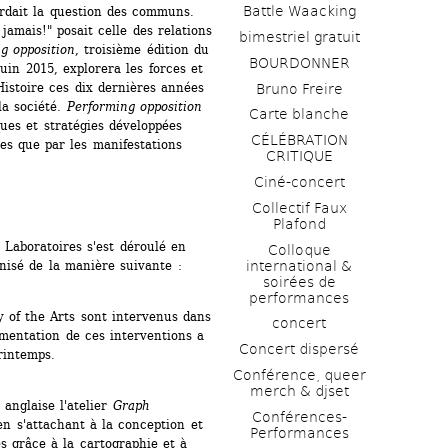
Battle Waacking
ait la question des communs. 
jamais!" posait celle des relations 
bimestriel gratuit
g opposition
, troisième édition du 
BOURDONNER
in 2015, explorera les forces et 
istoire ces dix dernières années 
Bruno Freire
a société. 
Performing opposition
Carte blanche
ues et stratégies développées 
CÉLÉBRATION 
es que par les manifestations 
CRITIQUE
Ciné-concert
Collectif Faux 
Plafond 
Laboratoires s'est déroulé en 
Colloque 
anisé de la manière suivante :
international & 
soirées de 
performances 
 of the Arts sont intervenus dans 
concert
mentation de ces interventions a 
Concert dispersé
rintemps.
Conférence, queer 
merch & djset
anglaise l'atelier 
Graph 
Conférences-
en s'attachant à la conception et 
Performances
 grâce à la cartographie et à 