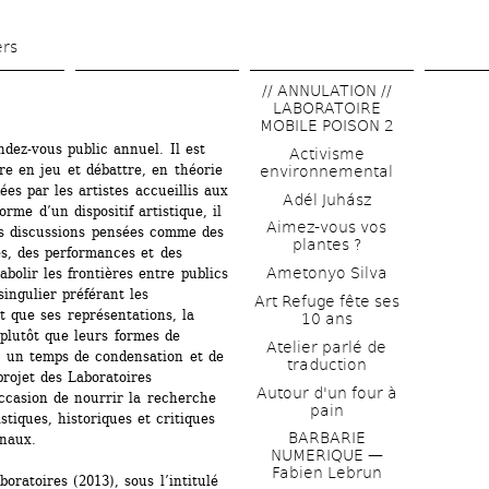
Aller 
au 
ers
contenu 
// ANNULATION // 
principal
LABORATOIRE 
MOBILE POISON 2
dez-vous public annuel. Il est 
Activisme 
 en jeu et débattre, en théorie 
environnemental
es par les artistes accueillis aux 
Adél Juhász
rme d’un dispositif artistique, il 
Aimez-vous vos 
es discussions pensées comme des 
plantes ?
s, des performances et des 
Ametonyo Silva
abolir les frontières entre publics 
singulier préférant les 
Art Refuge fête ses 
t que ses représentations, la 
10 ans
 plutôt que leurs formes de 
Atelier parlé de 
t un temps de condensation et de 
traduction
rojet des Laboratoires 
Autour d'un four à 
ccasion de nourrir la recherche 
pain
stiques, historiques et critiques 
BARBARIE 
naux. 
NUMERIQUE — 
Fabien Lebrun
ratoires (2013), sous l’intitulé 