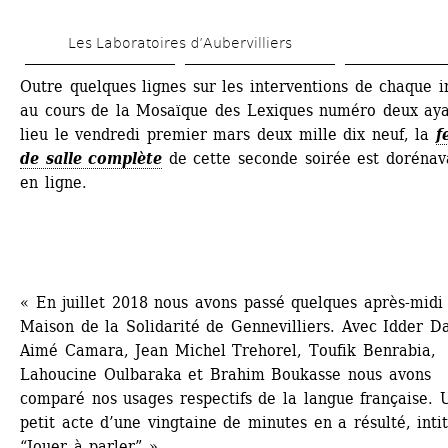
Aller 
Les Laboratoires d’Aubervilliers
au 
contenu 
Outre quelques lignes sur les interventions de chaque in
au cours de la Mosaïque des Lexiques numéro deux aya
principal
lieu le vendredi premier mars deux mille dix neuf, la
f
de salle complète
de cette seconde soirée est dorénava
en ligne. 
« En juillet 2018 nous avons passé quelques après-midi 
Maison de la Solidarité de Gennevilliers. Avec Idder Dag
Aimé Camara, Jean Michel Trehorel, Toufik Benrabia, 
Lahoucine Oulbaraka et Brahim Boukasse nous avons 
comparé nos usages respectifs de la langue française. U
petit acte d’une vingtaine de minutes en a résulté, intit
“Jouer à parler” ».