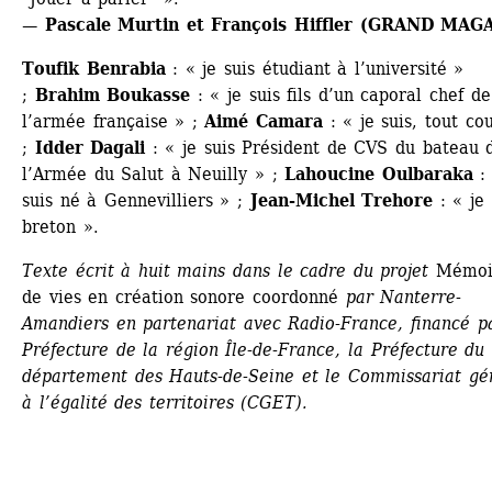
— Pascale Murtin et François Hiffler (GRAND MAG
Toufik Benrabia
: « je suis étudiant à l’université » 
; 
Brahim Boukasse
: « je suis fils d’un caporal chef de 
l’armée française » ; 
Aimé Camara
: « je suis, tout cou
; 
Idder Dagali
: « je suis Président de CVS du bateau d
l’Armée du Salut à Neuilly » ; 
Lahoucine Oulbaraka
: 
suis né à Gennevilliers » ; 
Jean-Michel Trehore
: « je 
breton ».
Texte écrit à huit mains dans le cadre du projet 
Mémoir
de vies en création sonore coordonné
par Nanterre-
Amandiers en partenariat avec Radio-France, financé pa
Préfecture de la région Île-de-France, la Préfecture du 
département des Hauts-de-Seine et le Commissariat gén
à l’égalité des territoires (CGET).