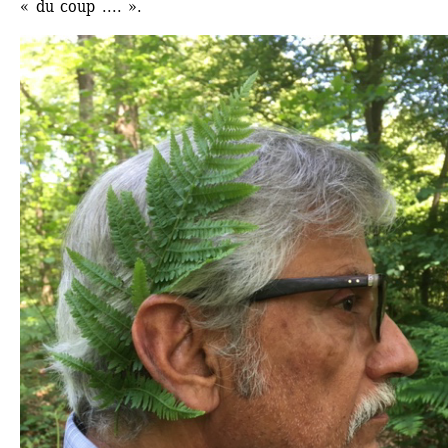
« du coup .... ».