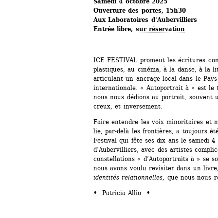
Samedi 4 octobre 2025
Ouverture des portes, 15h30
Aux Laboratoires d'Aubervilliers
Entrée libre, 
sur réservation
ICE FESTIVAL promeut les écritures cont
plastiques, au cinéma, à la danse, à la li
articulant un ancrage local dans le Pays
internationale. « Autoportrait à » est le
nous nous dédions au portrait, souvent u
creux, et inversement.
Faire entendre les voix minoritaires et m
lie, par-delà les frontières, a toujours é
Festival qui fête ses dix ans le samedi 4
d’Aubervilliers, avec des artistes compli
constellations « d’Autoportraits à » se s
nous avons voulu revisiter dans un livre
identités relationnelles,
que nous nous ré
• 
Patricia Allio 
•