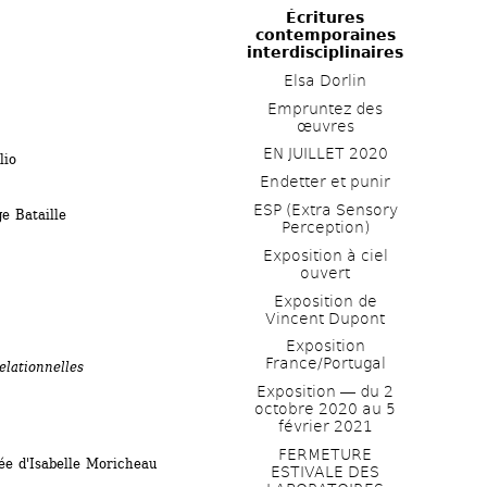
Écritures 
contemporaines 
interdisciplinaires
Elsa Dorlin
Empruntez des 
œuvres
EN JUILLET 2020
lio 
Endetter et punir
ESP (Extra Sensory 
e Bataille
Perception)
Exposition à ciel 
ouvert
Exposition de 
Vincent Dupont
Exposition 
France/Portugal
elationnelles 
Exposition ― du 2 
octobre 2020 au 5 
février 2021
FERMETURE 
e d'Isabelle Moricheau
ESTIVALE DES 