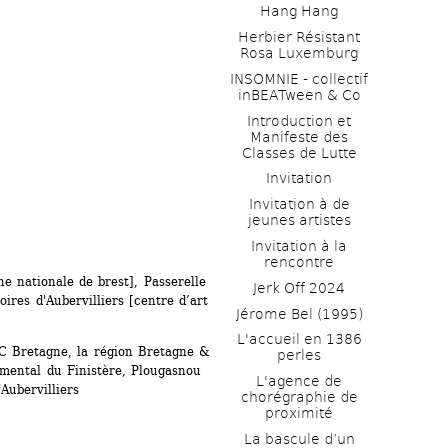
Hang Hang
Herbier Résistant 
Rosa Luxemburg
INSOMNIE - collectif 
inBEATween & Co
Introduction et 
Manifeste des 
Classes de Lutte
Invitation
Invitation à de 
jeunes artistes 
Invitation à la 
rencontre
e nationale de brest], Passerelle 
Jerk Off 2024
ires d'Aubervilliers [centre d’art 
Jérome Bel (1995)
L'accueil en 1386 
C Bretagne, la région Bretagne & 
perles
ental du Finistère, Plougasnou 
L'agence de 
Aubervilliers 
chorégraphie de 
proximité
La bascule d’un 