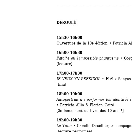
................................................................
DÉROULÉ 
15h30-16h00
Ouverture de la 10e édition • Patricia Al
16h00-16h30
Fatal*e 
ou l'impossible phantasme • 
Gorg
[lecture]
17h00-17h30
JE VEUX YN PRÉSIDOL • 
H·Alix Sanyas
[film]
18h00-19h00
Autoportrait à : performer les identités r
• 
Patricia Allio & Florian Gaité
[3e lancement du livre des 10 ans !]
19h00-19h30
La Tuile
• Camille Ducellier, accompagné
[lecture performée]