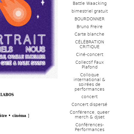
Battle Waacking
bimestriel gratuit
BOURDONNER
Bruno Freire
Carte blanche
CÉLÉBRATION 
CRITIQUE
Ciné-concert
Collectif Faux 
Plafond 
Colloque 
international & 
soirées de 
performances 
 LABOS
concert
Concert dispersé
Conférence, queer 
éâtre • cinéma 
]
merch & djset
Conférences-
Performances