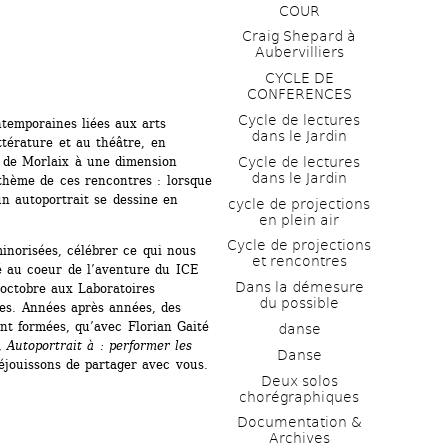
COUR
Craig Shepard à 
Aubervilliers
CYCLE DE 
CONFERENCES
Cycle de lectures 
emporaines liées aux arts 
dans le Jardin
ttérature et au théâtre, en 
Cycle de lectures 
 de Morlaix à une dimension 
dans le Jardin
 thème de ces rencontres : lorsque 
n autoportrait se dessine en 
cycle de projections 
en plein air
Cycle de projections 
inorisées, célébrer ce qui nous 
et rencontres
té au coeur de l’aventure du ICE 
Dans la démesure 
 octobre aux Laboratoires 
du possible
ces. Années après années, des 
ont formées, qu’avec Florian Gaité 
danse
, 
Autoportrait à : performer les 
Danse
jouissons de partager avec vous.
Deux solos 
chorégraphiques
Documentation & 
Archives