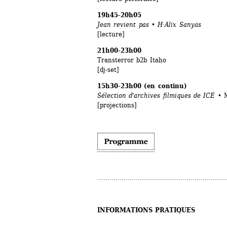
19h45-20h05
Jean revient pas • H·Alix Sanyas
[lecture]
21h00-23h00
Transterror b2b Itaho 
[dj-set]
15h30-23h00 (en continu)
Sélection d'archives filmiques de ICE • 
[projections]
................................................................
INFORMATIONS PRATIQUES