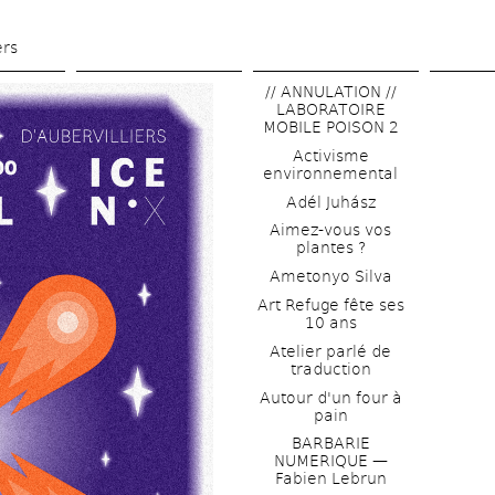
Aller 
au 
ers
contenu 
// ANNULATION // 
principal
LABORATOIRE 
MOBILE POISON 2
Activisme 
environnemental
Adél Juhász
Aimez-vous vos 
plantes ?
Ametonyo Silva
Art Refuge fête ses 
10 ans
Atelier parlé de 
traduction
Autour d'un four à 
pain
BARBARIE 
NUMERIQUE — 
Fabien Lebrun