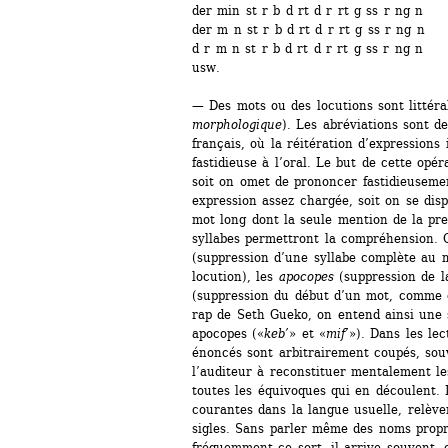
der min st r b d rt d r rt g ss r ng n
der m n st r b d rt d r rt g ss r ng n
d r m n st r b d rt d r rt g ss r ng n
usw.
— Des mots ou des locutions sont littér
morphologique
). Les abréviations sont d
français, où la réitération d’expressions 
fastidieuse à l’oral. Le but de cette opér
soit on omet de prononcer fastidieuseme
expression assez chargée, soit on se dis
mot long dont la seule mention de la pr
syllabes permettront la compréhension. O
(suppression d’une syllabe complète au m
locution), les 
apocopes
(suppression de la
(suppression du début d’un mot, comme d
rap de Seth Gueko, on entend ainsi une
apocopes («
keb’
» et «
mif’
»). Dans les le
énoncés sont arbitrairement coupés, souv
l’auditeur à reconstituer mentalement le
toutes les équivoques qui en découlent. D
courantes dans la langue usuelle, relève
sigles. Sans parler même des noms propre
fréquemment ce sort, il arrive souvent, 