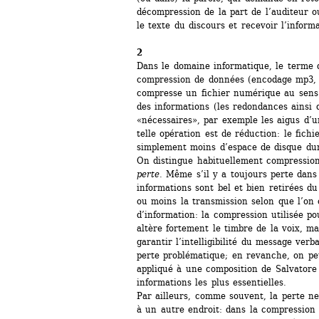
décompression de la part de l’auditeur ou
le texte du discours et recevoir l’informa
2
Dans le domaine informatique, le terme 
compression de données (encodage mp3, m
compresse un fichier numérique au sens 
des informations (les redondances ainsi q
«nécessaires», par exemple les aigus d’un 
telle opération est de réduction: le fich
simplement moins d’espace de disque dur
On distingue habituellement compressio
perte
. Même s’il y a toujours perte dans
informations sont bel et bien retirées du 
ou moins la transmission selon que l’on c
d’information: la compression utilisée po
altère fortement le timbre de la voix, ma
garantir l’intelligibilité du message verb
perte problématique; en revanche, on pe
appliqué à une composition de Salvatore 
informations les plus essentielles.
Par ailleurs, comme souvent, la perte ne
à un autre endroit: dans la compression d