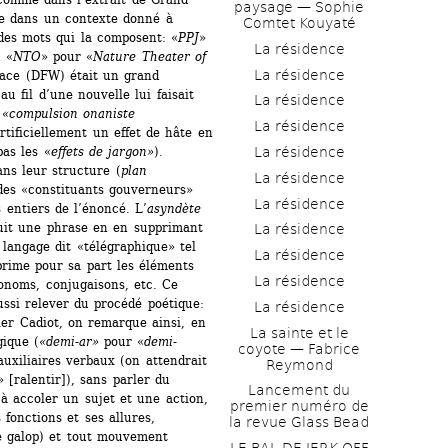
paysage — Sophie 
e dans un contexte donné à 
Comtet Kouyaté
 des mots qui la composent: «
PPJ
» 
La résidence
 «
NTO
» pour «
Nature Theater of 
La résidence
lace (DFW) était un grand 
 fil d’une nouvelle lui faisait 
La résidence
 
«compulsion onaniste 
La résidence
tificiellement un effet de hâte en 
La résidence
as les «
effets de jargon»
).
ns leur structure (
plan 
La résidence
 des «constituants gouverneurs» 
La résidence
 entiers de l’énoncé. L’
asyndète
uit une phrase en en supprimant 
La résidence
 langage dit «télégraphique» tel 
La résidence
prime pour sa part les éléments 
La résidence
ronoms, conjugaisons, etc. Ce 
si relever du procédé poétique: 
La résidence
er Cadiot, on remarque ainsi, en 
La sainte et le 
gique (
«demi-ar»
pour «
demi-
coyote — Fabrice 
 auxiliaires verbaux (on attendrait 
Reymond
 [ralentir]), sans parler du 
Lancement du 
à accoler un sujet et une action, 
premier numéro de 
onctions et ses allures, 
la revue Glass Bead
 le galop) et tout mouvement 