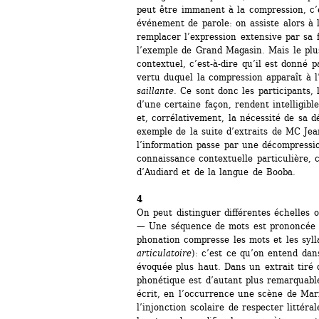
peut être immanent à la compression, c’e
événement de parole: on assiste alors à 
remplacer l’expression extensive par sa
l’exemple de Grand Magasin. Mais le plus
contextuel, c’est-à-dire qu’il est donné 
vertu duquel la compression apparaît à 
saillante
. Ce sont donc les participants, 
d’une certaine façon, rendent intelligibl
et, corrélativement, la nécessité de sa d
exemple de la suite d’extraits de MC Jea
l’information passe par une décompressio
connaissance contextuelle particulière, cel
d’Audiard et de la langue de Booba.
4
On peut distinguer différentes échelles 
— Une séquence de mots est prononcée de
phonation compresse les mots et les syll
articulatoire
): c’est ce qu’on entend dan
évoquée plus haut. Dans un extrait tiré 
phonétique est d’autant plus remarquable 
écrit, en l’occurrence une scène de Mariv
l’injonction scolaire de respecter littéral