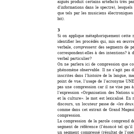
aiguës produit certains artefacts très part
d’informations dans le spectre), lesquels 
que tels par les musiciens électroniques 
bit).
3
Si on applique métaphoriquement cette n
identifier les procédés qui, mis en œuvr
verbale, 
compressent
des segments de pa
correspondent-elles à des intentions? à d
verbal particulier?
On ne parlera ici de compression que com
phénomène observable. Il ne s’agit pas de
inscrites dans l’histoire de la langue, ma
point de vue, l’usage de l’acronyme UNE
pas une compression car il ne vise pas à 
l’expression «Organisation des Nations un
et la culture»: le mot est lexicalisé. En r
discours, un locuteur passe de 
«les deux
comme dans cet extrait de Grand Magasin,
compression.
La compression de la parole comprend do
segment de référence (l’énoncé tel qu’il
un segment compressé (résultat de l’opér