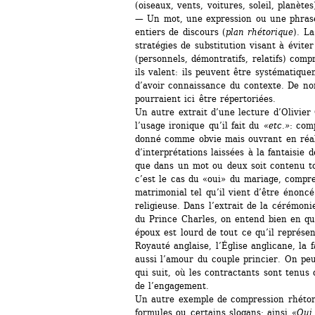
(oiseaux, vents, voitures, soleil, planètes
— Un mot, une expression ou une phrase
entiers de discours (
plan rhétorique
). La
stratégies de substitution visant à éviter
(personnels, démontratifs, relatifs) comp
ils valent: ils peuvent être systématiqu
d’avoir connaissance du contexte. De nom
pourraient ici être répertoriées.
Un autre extrait d’une lecture d’Olivier
l’usage ironique qu’il fait du 
«etc.»
: com
donné comme obvie mais ouvrant en réali
d’interprétations laissées à la fantaisie de
que dans un mot ou deux soit contenu tou
c’est le cas du «oui» du mariage, compres
matrimonial tel qu’il vient d’être énoncé 
religieuse. Dans l’extrait de la cérémon
du Prince Charles, on entend bien en qu
époux est lourd de tout ce qu’il représent
Royauté anglaise, l’Église anglicane, la 
aussi l’amour du couple princier. On pe
qui suit, où les contractants sont tenus
de l’engagement.
Un autre exemple de compression rhétori
formules ou certains slogans: ainsi 
«Oui 