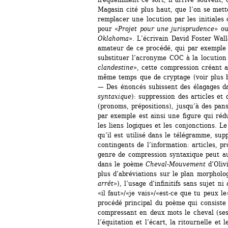
Magasin cité plus haut, que l’on se mett
remplacer une locution par les initiales
pour «
Projet pour une jurisprudence
» ou
Oklahoma
». L’écrivain David Foster Wal
amateur de ce procédé, qui par exemple au
substituer l’acronyme COC à la locution
clandestine»
, cette compression créant ar
même temps que de cryptage (voir plus b
— Des énoncés subissent des élagages da
syntaxique
): suppression des articles et
(pronoms, prépositions), jusqu’à des pans
par exemple est ainsi une figure qui réd
les liens logiques et les conjonctions. Le
qu’il est utilisé dans le télégramme, sup
contingents de l’information: articles, p
genre de compression syntaxique peut aus
dans le poème 
Cheval-Mouvement
d’Olivi
plus d’abréviations sur le plan morpholo
arrêt
»), l’usage d’infinitifs sans sujet ni
«il faut»/«je vais»/«est-ce que tu peux le»
procédé principal du poème qui consiste 
compressant en deux mots le cheval (ses f
l’équitation et l’écart, la ritournelle et