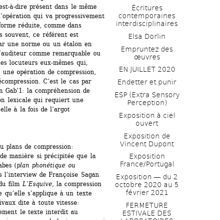
st-à-dire présent dans le même 
Écritures 
contemporaines 
l’opération qui va progressivement 
interdisciplinaires
 forme réduite, comme dans 
 souvent, ce référent est 
Elsa Dorlin
par une norme ou un étalon en 
Empruntez des 
l’auditeur comme remarquable ou 
œuvres
les locuteurs eux-mêmes qui, 
EN JUILLET 2020
e une opération de compression, 
écompression. C’est le cas par 
Endetter et punir
n Gab’1: la compréhension de 
ESP (Extra Sensory 
n lexicale qui requiert une 
Perception)
le à la fois de l’argot 
Exposition à ciel 
ouvert
Exposition de 
Vincent Dupont
ou plans de compression:
 manière si précipitée que la 
Exposition 
France/Portugal
abes (
plan phonétique ou 
s l’interview de Françoise Sagan 
Exposition ― du 2 
du film 
L’Esquive
, la compression 
octobre 2020 au 5 
février 2021
qu’elle s’applique à un texte 
aux dite à toute vitesse: 
FERMETURE 
ement le texte interdit au 
ESTIVALE DES 