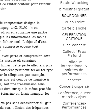
Battle Waacking
 de l’interlocuteur pour rétablir 
tion.
bimestriel gratuit
BOURDONNER
Bruno Freire
de 
compression
désigne la 
peg, divX, FLAC...): on 
Carte blanche
où on en supprime une partie 
CÉLÉBRATION 
ue les informations les moins 
CRITIQUE
fichier son). L’objectif d’une 
Ciné-concert
ier compressé occupe tout 
. 
Collectif Faux 
Plafond 
n 
avec perte
et compression 
sans 
 la mesure où certaines 
Colloque 
fichier, cette perte affectera plus 
international & 
soirées de 
onsidère pertinent tel ou tel type 
performances 
ur le téléphone, par exemple, 
is elle est conçue de manière à 
concert
al, soit une transmission sans 
Concert dispersé
ut être sûr que le même procédé 
Conférence, queer 
Sciarrino en ferait manquer les 
merch & djset
 va pas sans occasionner du gain 
Conférences-
Performances
u son, l’élision des fréquences 