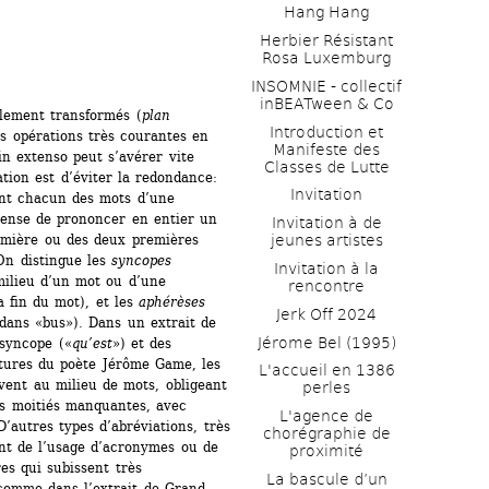
Hang Hang
Herbier Résistant 
Rosa Luxemburg
INSOMNIE - collectif 
inBEATween & Co
alement transformés (
plan 
Introduction et 
es opérations très courantes en 
Manifeste des 
in extenso peut s’avérer vite 
Classes de Lutte
ation est d’éviter la redondance: 
Invitation
nt chacun des mots d’une 
pense de prononcer en entier un 
Invitation à de 
emière ou des deux premières 
jeunes artistes 
n distingue les 
syncopes
Invitation à la 
ilieu d’un mot ou d’une 
rencontre
 fin du mot), et les 
aphérèses
Jerk Off 2024
ans «bus»). Dans un extrait de 
Jérome Bel (1995)
 syncope («
qu’est
») et des 
ctures du poète Jérôme Game, les 
L'accueil en 1386 
ent au milieu de mots, obligeant 
perles
s moitiés manquantes, avec 
L'agence de 
’autres types d’abréviations, très 
chorégraphie de 
nt de l’usage d’acronymes ou de 
proximité
s qui subissent très 
La bascule d’un 
comme dans l’extrait de Grand 