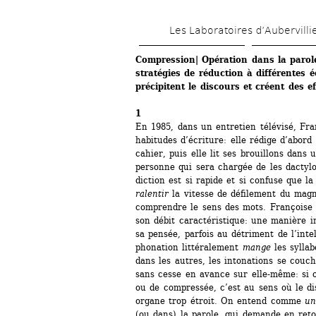
Les Laboratoires d’Aubervilli
Compression| Opération dans la parole
stratégies de réduction à différentes éc
précipitent le discours et créent des ef
1 
En 1985, dans un entretien télévisé, Fran
habitudes d’écriture: elle rédige d’abord
cahier, puis elle lit ses brouillons dans 
personne qui sera chargée de les dactylo
diction est si rapide et si confuse que la
ralentir
la vitesse de défilement du magn
comprendre le sens des mots. Françoise S
son débit caractéristique: une manière in
sa pensée, parfois au détriment de l’intell
phonation littéralement 
mange
les syllab
dans les autres, les intonations se couch
sans cesse en avance sur elle-même: si o
ou de compressée, c’est au sens où le di
organe trop étroit. On entend comme 
un
(ou dans) la parole, qui demande en reto