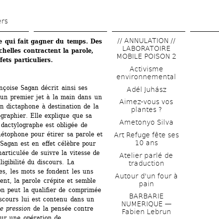
Aller 
au 
ers
contenu 
// ANNULATION // 
 qui fait gagner du temps. Des 
principal
LABORATOIRE 
helles contractent la parole, 
MOBILE POISON 2
fets particuliers.
Activisme 
environnemental
çoise Sagan décrit ainsi ses 
Adél Juhász
 un premier jet à la main dans un 
Aimez-vous vos 
un dictaphone à destination de la 
plantes ?
graphier. Elle explique que sa 
Ametonyo Silva
 dactylographe est obligée de 
étophone pour étirer sa parole et 
Art Refuge fête ses 
10 ans
agan est en effet célèbre pour 
articulée de suivre la vitesse de 
Atelier parlé de 
igibilité du discours. La 
traduction
es, les mots se fondent les uns 
Autour d'un four à 
ent, la parole crépite et semble 
pain
n peut la qualifier de comprimée 
BARBARIE 
scours lui est contenu dans un 
NUMERIQUE — 
e pression
de la pensée contre 
Fabien Lebrun
ur une opération de 