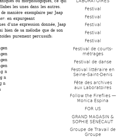
LABORATOIRES
axiques ou morphologiques, ce qui 
labes les unes dans les autres. 
Festival
 de manière exemplaire par Jaap 
Festival
ter
: en expurgeant 
ues d’une expression donnée, Jaap 
Festival
i bien de sa mélodie que de son 
Festival
toïdes purement percussifs:
Festival
ngen
Festival de courts-
métrages 
ngen
ngen
Festival de danse
ngen
Festival littéraire en 
ng n
Seine-Saint-Denis
ng n
Fête des archives 
g n
aux Laboratoires
n
Follow the Fireflies — 
Monica Espina
FOR US
GRAND MAGASIN & 
SOPHIE SÉNÉCAUT
Groupe de Travail de 
Groupe