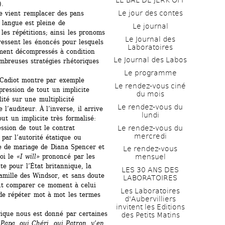
LE BAL DE JERK OFF
).
Le jour des contes
 vient remplacer des pans 
 langue est pleine de 
Le journal
 les répétitions; ainsi les pronoms 
Le Journal des 
ressent les énoncés pour lesquels 
Laboratoires
ement décompressés à condition 
Le Journal des Labos
breuses stratégies rhétoriques 
Le programme
 Cadiot montre par exemple 
Le rendez-vous ciné 
pression de tout un implicite 
du mois
té sur une multiplicité 
Le rendez-vous du 
 l’auditeur. À l’inverse, il arrive 
lundi
t un implicite très formalisé: 
Le rendez-vous du 
sion de tout le contrat 
mercredi
par l’autorité étatique ou 
ie de mariage de Diana Spencer et 
Le rendez-vous 
oi le 
«I will»
prononcé par les 
mensuel
e pour l’État britannique, la 
LES 30 ANS DES 
famille des Windsor, et sans doute 
LABORATOIRES
ut comparer ce moment à celui 
Les Laboratoires 
 de répéter mot à mot les termes 
d'Aubervilliers 
invitent les Editions 
que nous est donné par certaines 
des Petits Matins
Papa, oui Chéri, oui Patron, y’en 