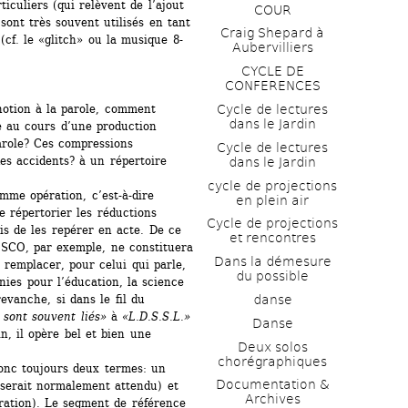
iculiers (qui relèvent de l’ajout 
COUR
sont très souvent utilisés en tant 
Craig Shepard à 
(cf. le «glitch» ou la musique 8-
Aubervilliers
CYCLE DE 
CONFERENCES
Cycle de lectures 
otion à la parole, comment 
dans le Jardin
e au cours d’une production 
role? Ces compressions 
Cycle de lectures 
es accidents? à un répertoire 
dans le Jardin
cycle de projections 
me opération, c’est-à-dire 
en plein air
 répertorier les réductions 
Cycle de projections 
is de les repérer en acte. De ce 
et rencontres
SCO, par exemple, ne constituera 
Dans la démesure 
remplacer, pour celui qui parle, 
du possible
ies pour l’éducation, la science 
danse
evanche, si dans le fil du 
 sont souvent liés»
à 
«L.D.S.S.L.»
Danse
 il opère bel et bien une 
Deux solos 
chorégraphiques
nc toujours deux termes: un 
Documentation & 
 serait normalement attendu) et 
Archives
ation). Le segment de référence 