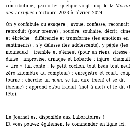
contributions, parmi les quelque vingt-cinq de la 
Mosaïq
des Lexiques
d’octobre 2023 à février 2024.
On y confabule ou exagère ; avoue, confesse, reconnaît 
reproduit (pour preuve) ; soupire, souhaite, décrit, cime
et ébrèche ; différencie et transforme (les émotions en 
sentiments) ; s’y délasse (les adolescents), y pépie (les 
moineaux) ; tremble et s’émeut (pour un rien), stresse e
danse ; improvise, arnaque et bobarde ; injure, chamaill
« tire » (un conte : le petit cochon, tout beau tout neuf,
zéro kilomètre au compteur) ; enregistre et court, coup
tourne ; cherche un 
nonn
, se fait dire (bien) et se dit 
(bienne) ; apprend et/ou traduit (mot à mot) et le dit (t
tête).
Le Journal est disponible aux Laboratoires !
Et vous pouvez également le 
commander en ligne ici.