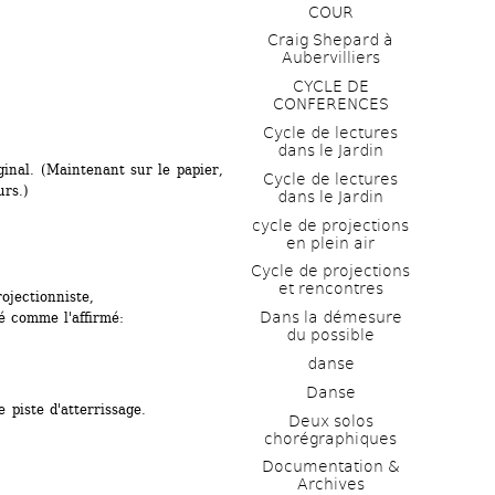
COUR
Craig Shepard à 
Aubervilliers
CYCLE DE 
CONFERENCES
Cycle de lectures 
dans le Jardin
ginal. (Maintenant sur le papier, 
Cycle de lectures 
rs.)
dans le Jardin
cycle de projections 
en plein air
Cycle de projections 
et rencontres
rojectionniste,
Dans la démesure 
té comme l'affirmé:
du possible
danse
Danse
 piste d'atterrissage.
Deux solos 
chorégraphiques
Documentation & 
Archives