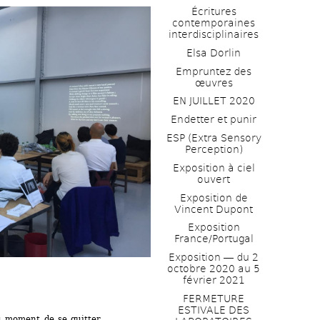
Écritures 
contemporaines 
interdisciplinaires
Elsa Dorlin
Empruntez des 
œuvres
EN JUILLET 2020
Endetter et punir
ESP (Extra Sensory 
Perception)
Exposition à ciel 
ouvert
Exposition de 
Vincent Dupont
Exposition 
France/Portugal
Exposition ― du 2 
octobre 2020 au 5 
février 2021
FERMETURE 
ESTIVALE DES 
au moment de se quitter ...