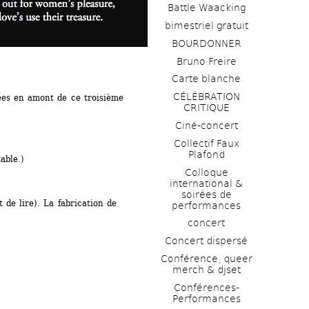
Battle Waacking
bimestriel gratuit
BOURDONNER
Bruno Freire
Carte blanche
CÉLÉBRATION 
es en amont de ce troisième 
CRITIQUE
Ciné-concert
Collectif Faux 
Plafond 
able.)
Colloque 
international & 
soirées de 
de lire). La fabrication de 
performances 
concert
Concert dispersé
Conférence, queer 
merch & djset
Conférences-
Performances