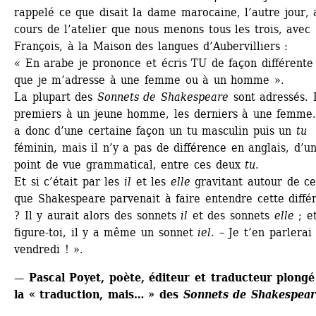
rappelé ce que disait la dame marocaine, l’autre jour, a
cours de l’atelier que nous menons tous les trois, avec 
François, à la Maison des langues d’Aubervilliers : 
« En arabe je prononce et écris TU de façon différente 
que je m’adresse à une femme ou à un homme ». 
La plupart des
Sonnets de Shakespeare
sont adressés. L
premiers à un jeune homme, les derniers à une femme. 
a donc d’une certaine façon un tu masculin puis un 
tu
féminin, mais il n’y a pas de différence en anglais, d’un
point de vue grammatical, entre ces deux 
tu
.
Et si c’était par les 
il
et les 
elle
gravitant autour de ce
que Shakespeare parvenait à faire entendre cette différ
? Il y aurait alors des sonnets 
il
et des sonnets 
elle
; et
figure-toi, il y a même un sonnet 
iel
. – Je t’en parlerai 
vendredi ! ».
— Pascal Poyet, poète, éditeur et traducteur plongé
la « traduction, mais… » des 
Sonnets de Shakespear