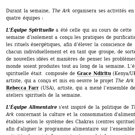
Durant la semaine, 
The Ark
organisera ses activités en 
quatre équipes :
L'Équipe Spirituelle
a été celle qui au cours de cette 
semaine d’isolement a conçu les pratiques de purificatio
les rituels énergétiques, afin d’élever la conscience de 
chacun individuellement et en tant que groupe, de sorte
de nouvelles idées et manières de penser les problèmes
monde soient produites tout au long de la semaine. L’é
spirituelle était composée de 
Grace Ndiritu
(Kenya/UK
artiste, qui a conçu et mis en oeuvre le projet 
The Ark
Rebecca Farr
(USA), artiste, qui a mené l’ensemble de
ateliers spirituels de la semaine. 
L'
É
quipe Alimentaire
s'est inspiré de la politique de 
T
Ark
concernant la culture et la consommation d'aliment
établies selon le système des Chakras (centres spirituels
afin d'aligner le programme alimentaire sur l’ensemble 