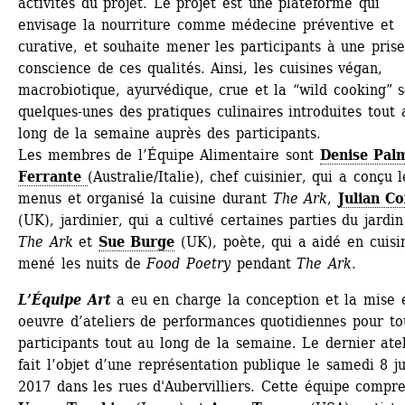
activités du projet. Le projet est une plateforme qui 
envisage la nourriture comme médecine préventive et 
curative, et souhaite mener les participants à une prise
conscience de ces qualités. Ainsi, les cuisines végan, 
macrobiotique, ayurvédique, crue et la “wild cooking” s
quelques-unes des pratiques culinaires introduites tout a
long de la semaine auprès des participants.
Les membres de l’Équipe Alimentaire sont 
Denise Palm
Ferrante
(Australie/Italie), chef cuisinier, qui a conçu le
menus et organisé la cuisine durant
The Ark
, 
Julian C
(UK), jardinier, qui a cultivé certaines parties du jardin
The Ark
et 
Sue Burge
(UK), poète, qui a aidé en cuisin
mené les nuits de 
Food Poetry
pendant 
The Ark
.
L’Équipe Art
a eu en charge la conception et la mise e
oeuvre d’ateliers de performances quotidiennes pour tou
participants tout au long de la semaine. Le dernier atel
fait l’objet d’une représentation publique le samedi 8 jui
2017 dans les rues d'Aubervilliers. Cette équipe compre