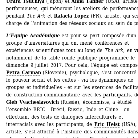
Urara Tsuchiya
(Japon) et 
Anna Tanner
(USA), artistes
performeuses, qui mèneront les ateliers de performance
pendant 
The Ark
et 
Rafaela Lopez
(FR), artiste, qui se
charge de l'animation des réseaux sociaux au sein du p
L’Équipe Académique
est pour sa part composée d’un 
groupe d'universitaires qui ont mené conférences et 
expériences scientifiques tout au long de 
The Ark
, en v
notamment de la table ronde publique programmée le 
dimanche 9 juillet 2017. Pour cela, l'équipe est compos
Petra Carman
(Slovenie), psychologue, s'est concentré 
le pouvoir social et les cultes - via les dynamiques de 
groupes et individuelles - et sur les exercices de facilita
de construction communautaire avec les participants, de
Gleb Vyacheslavovich
(Russie), économiste, a étudié 
l’ensemble BRIC - Brésil, Russie, Inde et Chine - en 
effectuant des tests de dialogues interculturels et 
interracials avec les participants, de 
Eric Heist
(USA), 
artiste, s’est attaché à l’histoire des communautés dans 