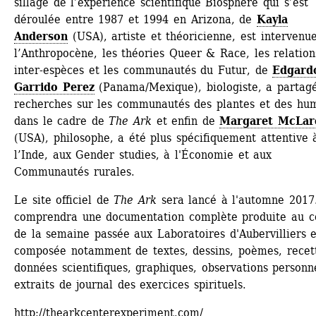
sillage de l’expérience scientifique Biosphère qui s’est 
déroulée entre 1987 et 1994 en Arizona, de 
Kayla 
Anderson
(USA), artiste et théoricienne, est intervenue
l’Anthropocène, les théories Queer & Race, les relations
inter-espèces et les communautés du Futur, de 
Edgardo
Garrido Perez
(Panama/Mexique), biologiste, a partagé
recherches sur les communautés des plantes et des hum
dans le cadre de 
The Ark
et enfin de 
Margaret McLar
(USA), philosophe, a été plus spécifiquement attentive à
l’Inde, aux Gender studies, à l'Économie et aux 
Communautés rurales.
Le site officiel de 
The Ark
sera lancé à l'automne 2017. 
comprendra une documentation complète produite au co
de la semaine passée aux Laboratoires d'Aubervilliers et
composée notamment de textes, dessins, poèmes, recett
données scientifiques, graphiques, observations personnel
extraits de journal des exercices spirituels.
http://thearkcenterexperiment.com/