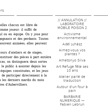
Aller 
au 
ers
contenu 
// ANNULATION // 
principal
LABORATOIRE 
lles chacun est libre de 
MOBILE POISON 2
mme joueur: il suffit de 
Activisme 
eul ou en équipe. On y joue pour 
environnemental
 gagnants et des perdants. Toutes 
 souvent animées; elles peuvent 
Adél Juhász
Aimez-vous vos 
urs d’ateliers et de stages; 
plantes ?
nstituer des pièces à part entière 
Ametonyo Silva
cas, on distinguera deux sortes 
 le public à assister depuis les 
Art Refuge fête ses 
10 ans
équipes constituées, et les jeux-
 de participer directement à la 
Atelier parlé de 
s les derniers mardis du mois
traduction
es d’Aubervilliers. 
Autour d'un four à 
pain
BARBARIE 
NUMERIQUE — 
Fabien Lebrun