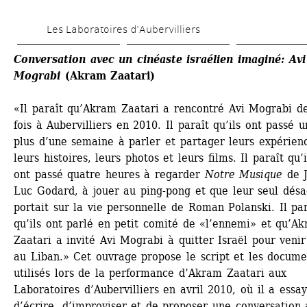
Aller 
Les Laboratoires d’Aubervilliers
au 
contenu 
Conversation avec un cinéaste israélien imaginé: Avi 
Mograbi
(Akram Zaatari)
principal
«Il paraît qu’Akram Zaatari a rencontré Avi Mograbi de
fois à Aubervilliers en 2010. Il paraît qu’ils ont passé u
plus d’une semaine à parler et partager leurs expérienc
leurs histoires, leurs photos et leurs films. Il paraît qu’il
ont passé quatre heures à regarder 
Notre Musique
de J
Luc Godard, à jouer au ping-pong et que leur seul désa
portait sur la vie personnelle de Roman Polanski. Il para
qu’ils ont parlé en petit comité de «l’ennemi» et qu’Ak
Zaatari a invité Avi Mograbi à quitter Israël pour venir 
au Liban.» Cet ouvrage propose le script et les documen
utilisés lors de la performance d’Akram Zaatari aux 
Laboratoires d’Aubervilliers en avril 2010, où il a essay
d’écrire, d’improviser et de proposer une conversation 