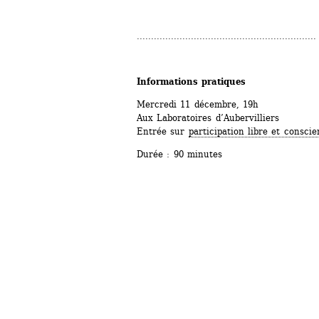
...............................................................
Informations pratiques
Mercredi 11 décembre, 19h
Aux Laboratoires d’Aubervilliers
Entrée sur 
participation libre et conscie
Durée : 90 minutes