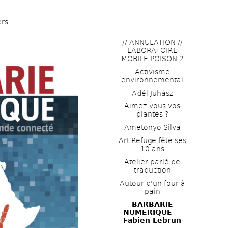
Aller 
au 
ers
contenu 
// ANNULATION // 
principal
LABORATOIRE 
MOBILE POISON 2
Activisme 
environnemental
Adél Juhász
Aimez-vous vos 
plantes ?
Ametonyo Silva
Art Refuge fête ses 
10 ans
Atelier parlé de 
traduction
Autour d'un four à 
pain
BARBARIE 
NUMERIQUE — 
Fabien Lebrun