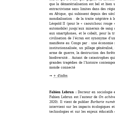
que la dématérialisation est bel et bien 
extractivisme sans limites dans des régi
en Afrique, qui subissent depuis des siècl
mondialisation : de la traite négrière à l
Léopold II (pour le « caoutchouc rouge » 
automobile) jusqu’aux minerais de sang ac
aux smartphones, et le cobalt, pour la tr
civilisation de l’écran est synonyme d’u
manifeste au Congo par : une économie mi
institutionnalisée, un pillage généralisé,
arme de guerre, la destruction des forêts
biodiversité… Autant de catastrophes qui
grandes tragédies de l’histoire contempor
monde connecté
➞ 
+ d'infos
Fabien Lebrun : 
Docteur en sociologie e
Fabien Lebrun est l’auteur de 
On achève
2020). Il vient de publier 
Barbarie numé
intervient sur les impacts écologiques et
technologies et sur les enjeux éducatifs