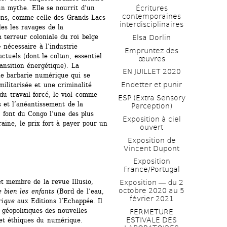
Écritures 
un mythe. Elle se nourrit d’un 
contemporaines 
ons, comme celle des Grands Lacs 
interdisciplinaires
es les ravages de la 
a terreur coloniale du roi belge 
Elsa Dorlin
nécessaire à l’industrie 
Empruntez des 
tuels (dont le coltan, essentiel 
œuvres
ansition énergétique). La 
EN JUILLET 2020
ne barbarie numérique qui se 
Endetter et punir
litarisée et une criminalité 
 du travail forcé, le viol comme 
ESP (Extra Sensory 
 et l’anéantissement de la 
Perception)
 font du Congo l’une des plus 
Exposition à ciel 
aine, le prix fort à payer pour un 
ouvert
Exposition de 
Vincent Dupont
Exposition 
France/Portugal
t membre de la revue Illusio, 
Exposition ― du 2 
octobre 2020 au 5 
 bien les enfants 
(Bord de l’eau, 
février 2021
rique 
aux Editions l’Echappée. Il 
 géopolitiques des nouvelles 
FERMETURE 
ESTIVALE DES 
 et éthiques du numérique.