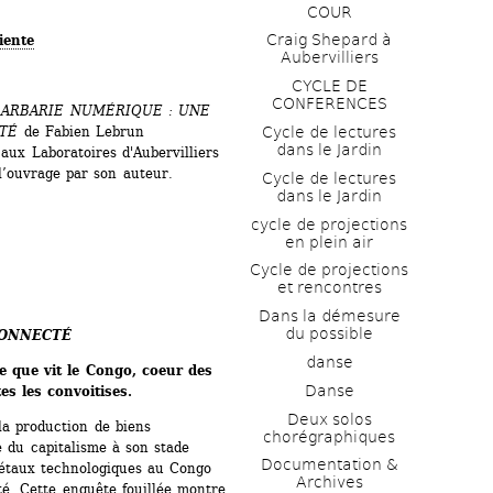
COUR
Craig Shepard à 
iente
Aubervilliers
CYCLE DE 
CONFERENCES
BARBARIE NUMÉRIQUE : UNE 
Cycle de lectures 
TÉ
de Fabien Lebrun 
dans le Jardin
ux Laboratoires d'Aubervilliers 
l’ouvrage par son auteur.
Cycle de lectures 
dans le Jardin
cycle de projections 
en plein air
Cycle de projections 
et rencontres
Dans la démesure 
du possible
CONNECTÉ
danse
 que vit le Congo, coeur des 
Danse
es les convoitises.
Deux solos 
la production de biens 
chorégraphiques
 du capitalisme à son stade 
Documentation & 
taux technologiques au Congo 
Archives
é. Cette enquête fouillée montre 