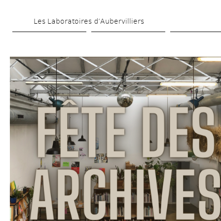
Aller 
Les Laboratoires d’Aubervilliers
au 
contenu 
principal