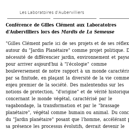
Aller 
Les Laboratoires d’Aubervilliers
au 
contenu 
Conférence de Gilles Clément aux Laboratoires 
d'Aubervilliers lors des
Mardis de La Semeuse
principal
"Gilles Clément parle ici de ses projets et de ses réflexi
autour du "Jardin Planétaire" comme projet politique. D
nécessité de différencier jardin, environnement et paysa
pour arriver aujourd'hui à "l'écologie" comme 
bouleversement de notre rapport à un monde caractéris
par sa finitude, en plaçant la diversité de la vie comme
enjeu premier de la société. Des malentendus sur les 
notions de protection, "d'origine" et de vérité historique
concernant le monde végétal, caractérisé par le 
vagabondage, la transformation et par le "brassage 
planétaire", végétal comme humain ou animal. Du conce
du "Jardin planétaire" posant que l'homme, accélérant p
sa présence les processus évolutifs, devrait devenir le 