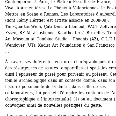
Contemporain à Paris, le Plateau Frac Ile de France, L
Vivat à Armentières, Le Phénix à Valenciennes, le Festiv
Mettre en Scène à Rennes, Les Laboratoires d’Aubervill
(dont Rémy Héritier est artiste associé en 2008-09), 
TanzQuartierWien, Çati Dans à Istanbul, PACT Zollverei
Essen, RE-AL à Lisbonne, Kaaitheater à Bruxelles, Tem
Art Museum at Combine Studio – Phoenix (AZ), C.L.U.I 
Wendover (UT), Kadist Art Foundation à San Francisco
…
À travers ses différentes écritures chorégraphiques il e
des résurgences de strates temporelles et spatiales creu
ainsi l’épaisseur du passé pour parvenir au présent. Cet
fouille archéologique dans un contexte donné, dans son 
histoire personnelle de la danse, dans celle de ses 
collaborateurs, lui permet d’étendre les contours de l’ar
chorégraphique à l’intertextualité (1) ou au document (2
convoquer ainsi de nouvelles poétiques du geste.
Il enseigne régulièrement dans des lieux tels que le 