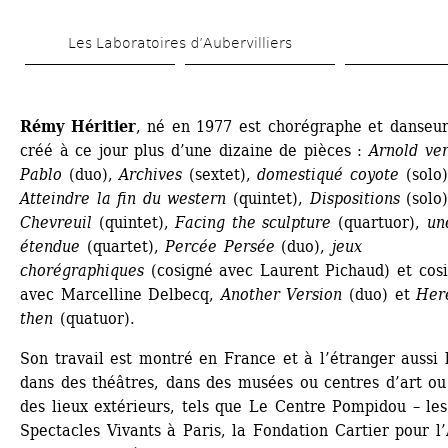
Aller 
Les Laboratoires d’Aubervilliers
au 
contenu 
principal
Rémy Héritier
, né en 1977 est chorégraphe et danseur.
créé à ce jour plus d’une dizaine de pièces : 
Arnold ver
Pablo
(duo), 
Archives
(sextet), 
domestiqué coyote
(solo),
Atteindre la fin du western
(quintet), 
Dispositions
(solo),
Chevreuil
(quintet), 
Facing the sculpture
(quartuor), 
une
étendue
(quartet), 
Percée Persée
(duo), 
jeux 
chorégraphiques
(cosigné avec Laurent Pichaud) et cosi
avec Marcelline Delbecq, 
Another Version
(duo) et 
Here
then
(quatuor).
Son travail est montré en France et à l’étranger aussi b
dans des théâtres, dans des musées ou centres d’art ou
des lieux extérieurs, tels que Le Centre Pompidou – les 
Spectacles Vivants à Paris, la Fondation Cartier pour l’A