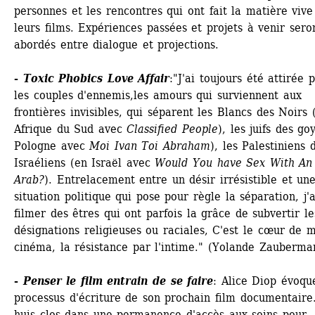
personnes et les rencontres qui ont fait la matière vive 
leurs films. Expériences passées et projets à venir seron
abordés entre dialogue et projections.
- 
Toxic Phobics Love Affair
:"J'ai toujours été attirée p
les couples d'ennemis,les amours qui surviennent aux 
frontières invisibles, qui séparent les Blancs des Noirs (
Afrique du Sud avec 
Classified People
), les juifs des goy
Pologne avec 
Moi Ivan Toi Abraham
), les Palestiniens d
Israéliens (en Israël avec 
Would You have Sex With An 
Arab?
). Entrelacement entre un désir irrésistible et une
situation politique qui pose pour règle la séparation, j'a
filmer des êtres qui ont parfois la grâce de subvertir les
désignations religieuses ou raciales, C'est le cœur de m
cinéma, la résistance par l'intime." (Yolande Zauberma
- 
Penser le film entrain de se faire
: Alice Diop évoque
processus d'écriture de son prochain film documentaire.
huis clos dans une permanence d'accès aux soins pour 