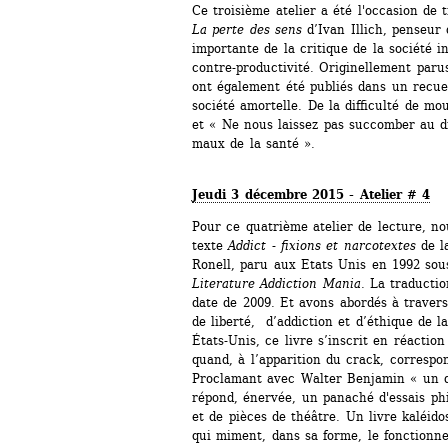
Ce troisième atelier a été l'occasion de t
La perte des sens
d’Ivan Illich, penseur d
importante de la critique de la société ind
contre-productivité. Originellement paru
ont également été publiés dans un recue
société amortelle. De la difficulté de mo
et « Ne nous laissez pas succomber au di
maux de la santé ».
Jeudi 3 décembre 2015 - Atelier # 4
Pour ce quatrième atelier de lecture, no
texte 
Addict - fixions et narcotextes
de la
Ronell, paru aux Etats Unis en 1992 sous
Literature Addiction Mania
. La traducti
date de 2009. Et avons abordés à travers l
de liberté, d’addiction et d’éthique de l
États-Unis, ce livre s’inscrit en réaction 
quand, à l’apparition du crack, correspo
Proclamant avec Walter Benjamin « un dro
répond, énervée, un panaché d'essais phil
et de pièces de théâtre. Un livre kaléidos
qui miment, dans sa forme, le fonctionne