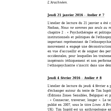
L’Arachnéen
.
Jeudi 21 janvier 2016 - Atelier # 7
L'atelier de lecture du 21 janvier a été 
Nathan, 
Nous ne sommes pas seuls au 
chapitre 2 : « Psychothérapie et politiqu
institutionnels et politiques de l'ethnops
important représentant de l’ethnopsychia
mouvement a engagé une déconstruction 
en vue d’accueillir et de soigner des pe
occidentales, pour lesquelles les traiteme
inopérants (éthiquement et non performa
l’ethnopsychiatrie s’inscrit dans une dé
Jeudi 4 février 2016 - Atelier # 8
L'atelier de lecture du jeudi 4 février a 
d'échanger autour du texte de Tim Ingol
(Éditions Zones Sensibles, Belgique) et p
: « Connecter, traverser, longer ». Le tex
publié en 2007, sous le titre 
Lines: A Bri
UK). Tim Ingold est un anthropologue an