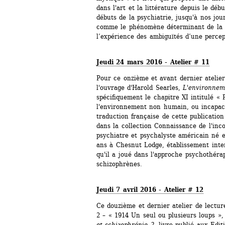
dans l'art et la littérature depuis le déb
débuts de la psychiatrie, jusqu'à nos jour
comme le phénomène déterminant de la dis
l’expérience des ambiguïtés d’une percept
Jeudi 24 mars 2016 - Atelier # 11
Pour ce onzième et avant dernier atelier
l'ouvrage d'Harold Searles, 
L'environne
spécifiquement le chapitre XI intitulé « 
l'environnement non humain, ou incapacit
traduction française de cette publicatio
dans la collection Connaissance de l'inco
psychiatre et psychalyste américain né e
ans à Chesnut Lodge, établissement inte
qu'il a joué dans l'approche psychothérap
schizophrènes.
Jeudi 7 avril 2016 - Atelier # 12
Ce douzième et dernier atelier de lectur
2 – « 1914 Un seul ou plusieurs loups »,
et schizophrénie 2
, livre publié aux Edit