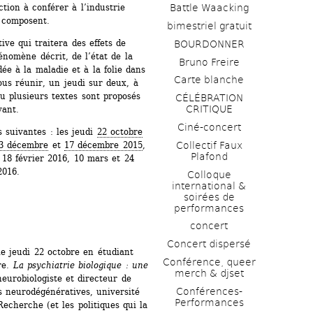
tion à conférer à l’industrie 
Battle Waacking
 composent.
bimestriel gratuit
ve qui traitera des effets de 
BOURDONNER
nomène décrit, de l’état de la 
Bruno Freire
ée à la maladie et à la folie dans 
Carte blanche
us réunir, un jeudi sur deux, à 
u plusieurs textes sont proposés 
CÉLÉBRATION 
CRITIQUE
vant.
Ciné-concert
 suivantes : les jeudi 
22 octobre 
Collectif Faux 
3 décembre
et 
17 décembre 2015
, 
Plafond 
t 18 février 2016, 10 mars et 24 
2016.
Colloque 
international & 
soirées de 
performances 
concert
Concert dispersé
e jeudi 22 octobre en étudiant 
Conférence, queer 
re. 
La psychiatrie biologique : une 
merch & djset
eurobiologiste et directeur de 
Conférences-
 neurodégénératives, université 
Performances
cherche (et les politiques qui la 