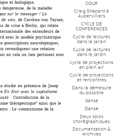
que et biologique, 
COUR
 dangereuse, de la maladie 
Craig Shepard à 
pas sur le messager ! Le 
Aubervilliers
 de voix
, de Caroline von Taysen, 
CYCLE DE 
s de crise à Berlin, qui relate 
CONFERENCES
nternationale des entendeurs de 
Cycle de lectures 
rd avec le modèle psychiatrique 
dans le Jardin
s prescriptions neuroleptiques, 
x revendiquent une relation 
Cycle de lectures 
dans le Jardin
nt en cela un lien pertinent avec 
cycle de projections 
en plein air
Cycle de projections 
et rencontres
s étudié en présence de Josep 
Dans la démesure 
re 
En finir avec le capitalisme 
du possible
nauté
: l'introduction de la 
danse
isme thérapeutique" ainsi que le 
Danse
ents : Le communisme de la 
Deux solos 
chorégraphiques
Documentation & 
Archives