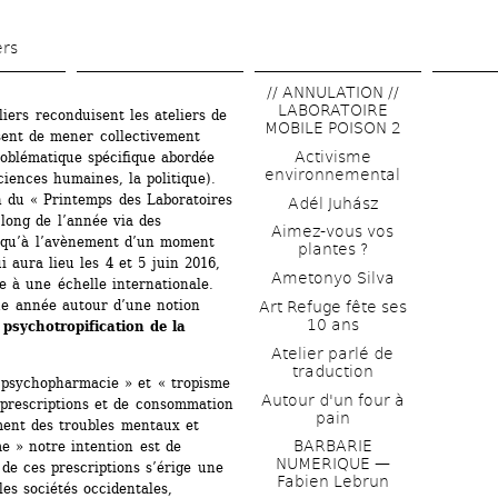
Aller 
au 
ers
contenu 
// ANNULATION // 
principal
LABORATOIRE 
iers reconduisent les ateliers de 
MOBILE POISON 2
sent de mener collectivement 
Activisme 
oblématique spécifique abordée 
environnemental
sciences humaines, la politique). 
n du « Printemps des Laboratoires 
Adél Juhász
long de l’année via des 
Aimez-vous vos 
usqu’à l’avènement d’un moment 
plantes ?
 aura lieu les 4 et 5 juin 2016, 
Ametonyo Silva
e à une échelle internationale. 
e année autour d’une notion 
Art Refuge fête ses 
10 ans
 psychotropification de la 
Atelier parlé de 
traduction
 psychopharmacie » et « tropisme 
Autour d'un four à 
prescriptions et de consommation 
pain
ent des troubles mentaux et 
BARBARIE 
e » notre intention est de 
NUMERIQUE — 
de ces prescriptions s’érige une 
Fabien Lebrun
les sociétés occidentales, 