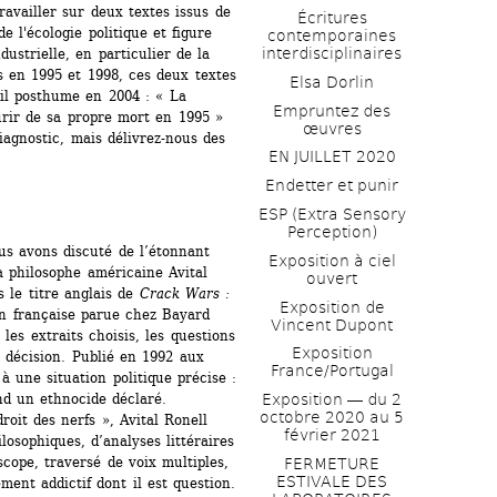
ravailler sur deux textes issus de 
Écritures 
e l'écologie politique et figure 
contemporaines 
interdisciplinaires
ustrielle, en particulier de la 
s en 1995 et 1998, ces deux textes 
Elsa Dorlin
il posthume en 2004 : « La 
Empruntez des 
urir de sa propre mort en 1995 » 
œuvres
agnostic, mais délivrez-nous des 
EN JUILLET 2020
Endetter et punir
ESP (Extra Sensory 
Perception)
us avons discuté de l’étonnant 
Exposition à ciel 
 philosophe américaine Avital 
ouvert
 le titre anglais de 
Crack Wars : 
Exposition de 
on française parue chez Bayard 
Vincent Dupont
es extraits choisis, les questions 
Exposition 
a décision. Publié en 1992 aux 
France/Portugal
à une situation politique précise : 
nd un ethnocide déclaré. 
Exposition ― du 2 
octobre 2020 au 5 
it des nerfs », Avital Ronell 
février 2021
osophiques, d’analyses littéraires 
cope, traversé de voix multiples, 
FERMETURE 
ESTIVALE DES 
ment addictif dont il est question.