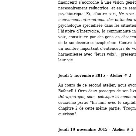
financent) s’accroche à une vision généti
nécessairement réductrice, et en ce sens
psychiatrique. Et, d’autre part, 
Ne tirez 
mouvement international des entendeurs
psychologue spécialisée dans les situation
l’histoire d’Intervoice, la communauté i
voix, constituée par des gens en désacco
de la soi-disante schizophrénie. Contre le
un nombre important d’entendeurs de voi
harmonieuse avec “leurs voix”, présenta
leur vie.
Jeudi 5 novembre 2015 - Atelier # 2
Au cours de ce second atelier, nous avon
Rafanell i Orra deux passages de son liv
thérapeutique, soin, politique et commu
deuxième partie "En finir avec le capital
chapitre 2 de cette même partie, "Fragm
guérison".
Jeudi 19 novembre 2015 - Atelier # 3