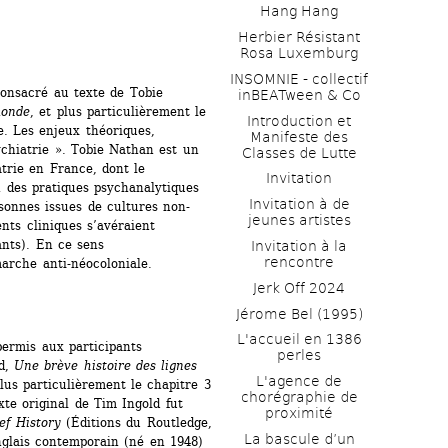
Hang Hang
Herbier Résistant 
Rosa Luxemburg
INSOMNIE - collectif 
consacré au texte de Tobie 
inBEATween & Co
monde
, et plus particulièrement le 
Introduction et 
e. Les enjeux théoriques, 
Manifeste des 
ychiatrie ». Tobie Nathan est un 
Classes de Lutte
trie en France, dont le 
Invitation
des pratiques psychanalytiques 
Invitation à de 
rsonnes issues de cultures non-
jeunes artistes 
nts cliniques s’avéraient 
nts). En ce sens 
Invitation à la 
rencontre
marche anti-néocoloniale.
Jerk Off 2024
Jérome Bel (1995)
L'accueil en 1386 
permis aux participants 
perles
d, 
Une brève histoire des lignes
L'agence de 
lus particulièrement le chapitre 3 
chorégraphie de 
te original de Tim Ingold fut 
proximité
ef History
(Éditions du Routledge, 
La bascule d’un 
glais contemporain (né en 1948) 