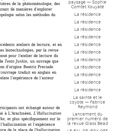
paysage — Sophie 
tières de la phénoménologie, des 
Comtet Kouyaté
utant de manières d’explorer 
La résidence
opologie selon les méthodes du 
La résidence
La résidence
La résidence
La résidence
cédents ateliers de lecture, et en 
s biotechnologies, par la revue 
La résidence
osé pour l'atelier de lecture du 
La résidence
de 
Testo Junkie
, un ouvrage que 
om d’origine Beatriz Preciado 
La résidence
(ouvrage traduit en anglais en 
La résidence
late l’expérience de l’auteur 
La résidence
La résidence
La sainte et le 
coyote — Fabrice 
Reymond
articipants ont échangé autour de 
ié à L’Arachnéen, 
L’Hallucination 
Lancement du 
premier numéro de 
lke
, et plus spécifiquement sur le 
la revue Glass Bead
’hallucination et l’expérience 
re de la place de l'hallucination 