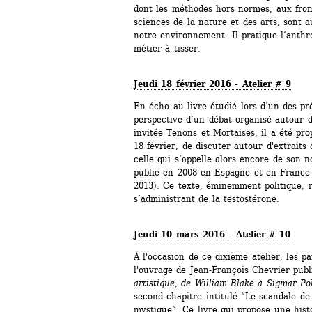
dont les méthodes hors normes, aux fron
sciences de la nature et des arts, sont a
notre environnement. Il pratique l’anthr
métier à tisser.
Jeudi 18 février 2016 - Atelier # 9
En écho au livre étudié lors d’un des pré
perspective d’un débat organisé autour de
invitée Tenons et Mortaises, il a été prop
18 février, de discuter autour d'extraits 
celle qui s’appelle alors encore de son n
publie en 2008 en Espagne et en France 
2013). Ce texte, éminemment politique, re
s’administrant de la testostérone.
Jeudi 10 mars 2016 - Atelier # 10
À l'occasion de ce dixième atelier, les p
l'ouvrage de Jean-François Chevrier publ
artistique, de William Blake à Sigmar Po
second chapitre intitulé “Le scandale de l
mystique”. Ce livre qui propose une histoi