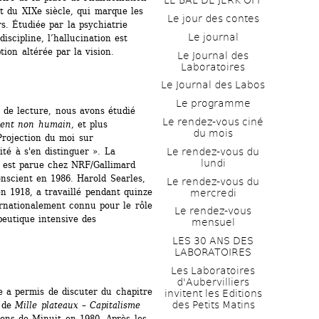
LE BAL DE JERK OFF
ut du XIXe siècle, qui marque les 
Le jour des contes
s. Étudiée par la psychiatrie 
Le journal
cipline, l’hallucination est 
ion altérée par la vision.
Le Journal des 
Laboratoires
Le Journal des Labos
Le programme
 de lecture, nous avons étudié 
Le rendez-vous ciné 
ment non humain
, et plus 
du mois
Projection du moi sur 
Le rendez-vous du 
é à s'en distinguer ». La 
lundi
n est parue chez NRF/Gallimard 
nscient en 1986. Harold Searles, 
Le rendez-vous du 
n 1918, a travaillé pendant quinze 
mercredi
rnationalement connu pour le rôle 
Le rendez-vous 
eutique intensive des 
mensuel
LES 30 ANS DES 
LABORATOIRES
Les Laboratoires 
d'Aubervilliers 
e a permis de discuter du chapitre 
invitent les Editions 
des Petits Matins
 de 
Mille plateaux – Capitalisme 
ions de Minuit en 1980. Après les 