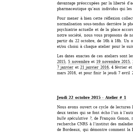
davantage préoccupées par la liberté d’ac
pharmaceutique qu’aux individus qui les
Pour mener à bien cette réflexion collecti
normalisation sous-tendus derrière le phé
psychiatrie actuelle et de la place accord
notre société, nous vous proposons de no
partir du 22 octobre, de 16h à 18h. Un o
et/ou choisi à chaque atelier pour le sui
Les dates exactes de ces ateliers sont les
2015
, 
5 novembre
et 
19 novembre 2015
, 
7 janvier
et 
21 janvier 2016
, 4 février e
mars 2016, et pour finir le jeudi 7 avril 
Jeudi 22 octobre 2015 - Atelier # 1
Nous avons ouvert ce cycle de lectures l
deux textes qui se font écho l’un à l’aut
bulle spéculative ?
, de François Gonon, n
recherche CNRS à l’institut des maladies
de Bordeaux, qui démontre comment la Re