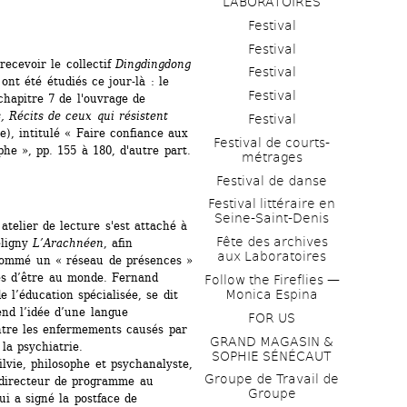
LABORATOIRES
Festival
Festival
ecevoir le collectif 
Dingdingdong
Festival
nt été étudiés ce jour-là : le 
Festival
chapitre 7 de l'ouvrage de 
 Récits de ceux qui résistent 
Festival
), intitulé « Faire confiance aux 
Festival de courts-
he », pp. 155 à 180, d'autre part.
métrages 
Festival de danse
Festival littéraire en 
Seine-Saint-Denis
telier de lecture s'est attaché à 
Fête des archives 
ligny 
L’Arachnéen
, afin 
aux Laboratoires
nommé un « réseau de présences » 
es d’être au monde. Fernand 
Follow the Fireflies — 
Monica Espina
 l’éducation spécialisée, se dit 
end l’idée d’une langue 
FOR US
ntre les enfermements causés par 
GRAND MAGASIN & 
la psychiatrie. 
SOPHIE SÉNÉCAUT
lvie, philosophe et psychanalyste, 
Groupe de Travail de 
 directeur de programme au 
Groupe
i a signé la postface de 