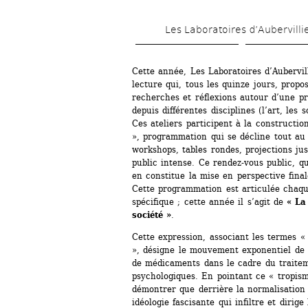
Les Laboratoires d’Aubervilli
Cette année, Les Laboratoires d’Aubervill
lecture qui, tous les quinze jours, propo
recherches et réflexions autour d’une pr
depuis différentes disciplines (l’art, les 
Ces ateliers participent à la constructio
», programmation qui se décline tout au 
workshops, tables rondes, projections j
public intense. Ce rendez-vous public, qui
en constitue la mise en perspective final
Cette programmation est articulée chaqu
spécifique ; cette année il s’agit de 
« La
société »
.
Cette expression, associant les termes «
», désigne le mouvement exponentiel de 
de médicaments dans le cadre du traitem
psychologiques. En pointant ce « tropism
démontrer que derrière la normalisation 
idéologie fascisante qui infiltre et dirige 