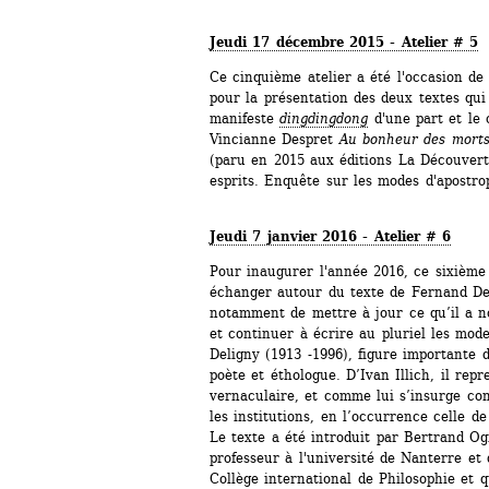
Jeudi 17 décembre 2015 - Atelier # 5
Ce cinquième atelier a été l'occasion de r
pour la présentation des deux textes qui o
manifeste 
dingdingdong
d'une part et le 
Vincianne Despret 
Au bonheur des morts,
(paru en 2015 aux éditions La Découverte
esprits. Enquête sur les modes d'apostrop
Jeudi 7 janvier 2016 - Atelier # 6
Pour inaugurer l'année 2016, ce sixième a
échanger autour du texte de Fernand De
notamment de mettre à jour ce qu’il a 
et continuer à écrire au pluriel les mod
Deligny (1913 -1996), figure importante de
poète et éthologue. D’Ivan Illich, il repr
vernaculaire, et comme lui s’insurge co
les institutions, en l’occurrence celle de 
Le texte a été introduit par Bertrand Ogi
professeur à l'université de Nanterre et
Collège international de Philosophie et qu