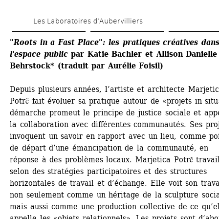
Aller 
Les Laboratoires d’Aubervilliers
au 
contenu 
"Roots in a Fast Place": les pratiques créatives dans
l'espace public
par Katie Bachler et Allison Danielle 
principal
B
ehrstock* (traduit par Aurélie Foisil)
Depuis plusieurs années, l’artiste et architecte Marjetic
Potrč fait évoluer sa pratique autour de «projets in situ
démarche promeut le principe de justice sociale et appe
la collaboration avec différentes communautés. Ses proj
invoquent un savoir en rapport avec un lieu, comme poi
de départ d’une émancipation de la communauté, en 
réponse à des problèmes locaux. Marjetica Potrč travail
selon des stratégies participatoires et des structures 
horizontales de travail et d’échange. Elle voit son travai
non seulement comme un héritage de la sculpture social
mais aussi comme une production collective de ce qu’el
appelle les «objets relationnels». Les projets sont d’abo