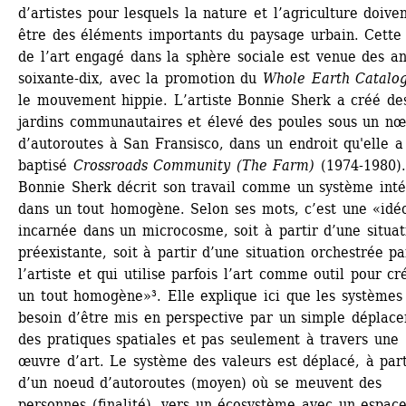
d’artistes pour lesquels la nature et l’agriculture doiven
être des éléments importants du paysage urbain. Cette 
de l’art engagé dans la sphère sociale est venue des an
soixante-dix, avec la promotion du 
Whole Earth Catalo
le mouvement hippie. L’artiste Bonnie Sherk a créé des
jardins communautaires et élevé des poules sous un nœ
d’autoroutes à San Fransisco, dans un endroit qu'elle a 
baptisé 
Crossroads Community (The Farm)
(1974-1980).
Bonnie Sherk décrit son travail comme un système inté
dans un tout homogène. Selon ses mots, c’est une «idéo
incarnée dans un microcosme, soit à partir d’une situati
préexistante, soit à partir d’une situation orchestrée par
l’artiste et qui utilise parfois l’art comme outil pour cré
un tout homogène»³. Elle explique ici que les systèmes 
besoin d’être mis en perspective par un simple déplace
des pratiques spatiales et pas seulement à travers une 
œuvre d’art. Le système des valeurs est déplacé, à parti
d’un noeud d’autoroutes (moyen) où se meuvent des 
personnes (finalité), vers un écosystème avec un espace