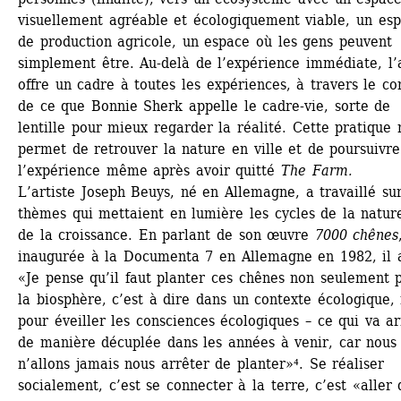
visuellement agréable et écologiquement viable, un esp
de production agricole, un espace où les gens peuvent 
simplement être. Au-delà de l’expérience immédiate, l’a
offre un cadre à toutes les expériences, à travers le con
de ce que Bonnie Sherk appelle le cadre-vie, sorte de 
lentille pour mieux regarder la réalité. Cette pratique n
permet de retrouver la nature en ville et de poursuivre 
l’expérience même après avoir quitté 
The Farm.
L’artiste Joseph Beuys, né en Allemagne, a travaillé sur
thèmes qui mettaient en lumière les cycles de la nature
de la croissance. En parlant de son œuvre 
7000 chênes
,
inaugurée à la Documenta 7 en Allemagne en 1982, il a 
«Je pense qu’il faut planter ces chênes non seulement p
la biosphère, c’est à dire dans un contexte écologique, 
pour éveiller les consciences écologiques – ce qui va arr
de manière décuplée dans les années à venir, car nous 
n’allons jamais nous arrêter de planter»⁴. Se réaliser 
socialement, c’est se connecter à la terre, c’est «aller 