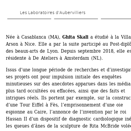
Aller 
Les Laboratoires d’Aubervilliers
au 
contenu 
principal
Née à Casablanca (MA), 
Ghita Skali
a étudié à la Villa
Arson à Nice. Elle a par la suite participé au Post-dipl
des beaux-arts de Lyon. Depuis septembre 2018, elle es
résidente à De Ateliers à Amsterdam (NL).
Issus d’une longue période de recherches et d’investigat
ses projets ont pour impulsion initiale des enquêtes 
minutieuses sur des anecdotes apparues dans les médias
plus tard occultées ou effacées, ainsi que des faits et 
intrigues réels. Ils portent par exemple, sur la construct
d’une Tour Eiffel à Fès, l’emprisonnement d’une oie 
espionne au Caire, l’annonce de l’invention par le roi 
Hassan II d’un dispositif de diagnostic cardiologique inéd
les queues d’ânes de la sculpture de Rita McBride volée