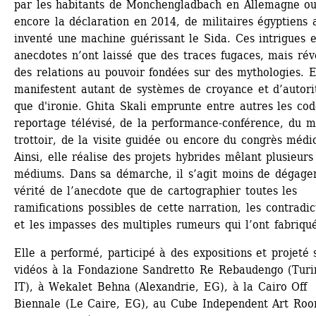
par les habitants de Monchengladbach en Allemagne ou
encore la déclaration en 2014, de militaires égyptiens a
inventé une machine guérissant le Sida. Ces intrigues et
anecdotes n’ont laissé que des traces fugaces, mais révè
des relations au pouvoir fondées sur des mythologies. El
manifestent autant de systèmes de croyance et d’autorit
que d'ironie. Ghita Skali emprunte entre autres les cod
reportage télévisé, de la performance-conférence, du m
trottoir, de la visite guidée ou encore du congrès médica
Ainsi, elle réalise des projets hybrides mêlant plusieurs 
médiums. Dans sa démarche, il s’agit moins de dégager
vérité de l’anecdote que de cartographier toutes les 
ramifications possibles de cette narration, les contradict
et les impasses des multiples rumeurs qui l’ont fabriqu
Elle a performé, participé à des expositions et projeté s
vidéos à la Fondazione Sandretto Re Rebaudengo (Turin
IT), à Wekalet Behna (Alexandrie, EG), à la Cairo Off 
Biennale (Le Caire, EG), au Cube Independent Art Roo