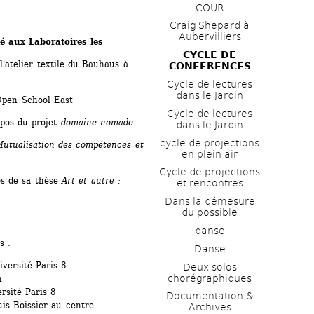
COUR
Craig Shepard à 
Aubervilliers
é aux Laboratoires les 
CYCLE DE 
l'atelier textile du Bauhaus à 
CONFERENCES
n
Cycle de lectures 
dans le Jardin
'Open School East
Cycle de lectures 
pos du projet 
domaine nomade
dans le Jardin
cycle de projections 
utualisation des compétences et 
en plein air
Cycle de projections 
s de sa thèse 
Art et autre : 
et rencontres
Dans la démesure 
du possible
danse
s :
Danse
iversité Paris 8
Deux solos 
chorégraphiques
 
rsité Paris 8
Documentation & 
is Boissier au centre 
Archives