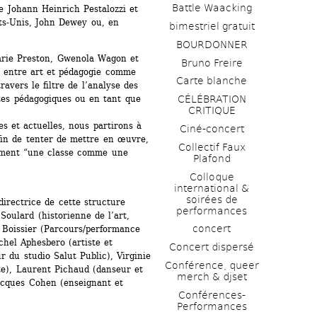
Battle Waacking
 Johann Heinrich Pestalozzi et 
ts-Unis, John Dewey ou, en 
bimestriel gratuit
BOURDONNER
rie Preston, Gwenola Wagon et 
Bruno Freire
s entre art et pédagogie comme 
Carte blanche
vers le filtre de l’analyse des 
tes pédagogiques ou en tant que 
CÉLÉBRATION 
CRITIQUE
s et actuelles, nous partirons à 
Ciné-concert
in de tenter de mettre en œuvre, 
Collectif Faux 
ement “une classe comme une 
Plafond 
Colloque 
international & 
soirées de 
irectrice de cette structure 
performances 
Soulard (historienne de l’art, 
concert
s Boissier (Parcours/performance 
hel Aphesbero (artiste et 
Concert dispersé
 du studio Salut Public), Virginie 
Conférence, queer 
te), Laurent Pichaud (danseur et 
merch & djset
acques Cohen (enseignant et 
Conférences-
Performances