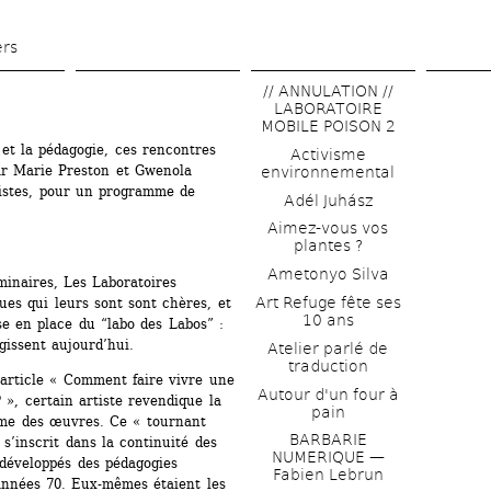
Aller 
au 
ers
contenu 
// ANNULATION // 
principal
LABORATOIRE 
MOBILE POISON 2
et la pédagogie, ces rencontres 
Activisme 
r Marie Preston et Gwenola 
environnemental
istes, pour un programme de 
Adél Juhász
Aimez-vous vos 
plantes ?
Ametonyo Silva
inaires, Les Laboratoires 
Art Refuge fête ses 
ues qui leurs sont sont chères, et 
10 ans
 en place du “labo des Labos” : 
gissent aujourd’hui.
Atelier parlé de 
traduction
article « Comment faire vivre une 
Autour d'un four à 
», certain artiste revendique la 
pain
me des œuvres. Ce « tournant 
BARBARIE 
 s’inscrit dans la continuité des 
NUMERIQUE — 
développés des pédagogies 
Fabien Lebrun
années 70. Eux-mêmes étaient les 