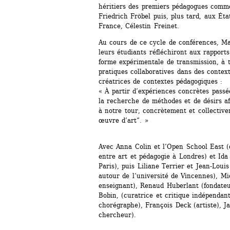
héritiers des premiers pédagogues comme
Friedrich Fröbel puis, plus tard, aux Éta
France, Célestin Freinet.
Au cours de ce cycle de conférences, Ma
leurs étudiants réfléchiront aux rapport
forme expérimentale de transmission, à tra
pratiques collaboratives dans des contex
créatrices de contextes pédagogiques : 
« À partir d’expériences concrètes passée
la recherche de méthodes et de désirs af
à notre tour, concrètement et collectiv
œuvre d’art”. »
Avec Anna Colin et l’Open School East (d
entre art et pédagogie à Londres) et Ida 
Paris), puis Liliane Terrier et Jean-Loui
autour de l’université de Vincennes), Mic
enseignant), Renaud Huberlant (fondateur
Bobin, (curatrice et critique indépendan
chorégraphe), François Deck (artiste), J
chercheur).