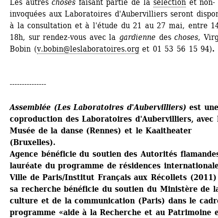
Les autres 
choses
faisant partie de la 
sélection
et non-
invoquées aux Laboratoires d'Aubervilliers seront dispon
à la consultation et à l'étude du 21 au 27 mai, entre 14
18h, sur rendez-vous avec la 
gardienne
des 
choses
, Virg
Bobin (
v.bobin@leslaboratoires.org
et 01 53 56 15 94)
.
---------------
Assemblée (Les Laboratoires d'Aubervilliers)
est une
coproduction des Laboratoires d'Aubervilliers, avec l
Musée de la danse (Rennes) et le Kaaitheater 
(Bruxelles).
Agence bénéficie du soutien des Autorités flamandes,
lauréate du programme de résidences internationale
Ville de Paris/Institut Français aux Récollets (2011) 
sa recherche bénéficie du soutien du Ministère de la
culture et de la communication (Paris) dans le cadr
programme «aide à la Recherche et au Patrimoine e