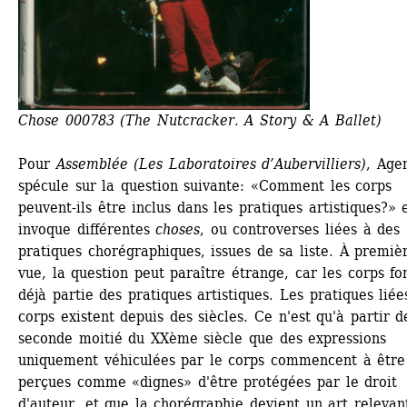
Chose 000783 (The Nutcracker. A Story & A Ballet)
Pour 
Assemblée (Les Laboratoires d’Aubervilliers)
, Agen
spécule sur la question suivante: «Comment les corps 
peuvent-ils être inclus dans les pratiques artistiques?» e
invoque différentes 
choses
, ou controverses liées à des 
pratiques chorégraphiques, issues de sa liste. À premièr
vue, la question peut paraître étrange, car les corps fon
déjà partie des pratiques artistiques. Les pratiques liées
corps existent depuis des siècles. Ce n'est qu'à partir de
seconde moitié du XXème siècle que des expressions 
uniquement véhiculées par le corps commencent à être 
perçues comme «dignes» d'être protégées par le droit 
d'auteur, et que la chorégraphie devient un art relevant