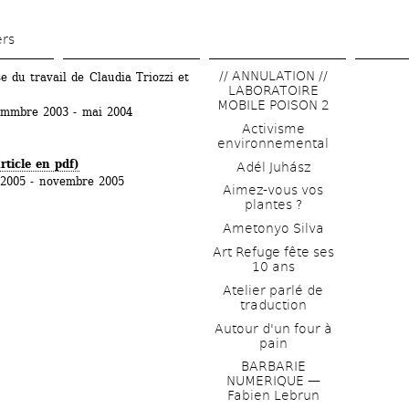
Aller 
au 
ers
contenu 
// ANNULATION // 
e du travail de Claudia Triozzi et 
principal
LABORATOIRE 
MOBILE POISON 2
mmbre 2003 - mai 2004
Activisme 
environnemental
rticle en pdf) 
Adél Juhász
 2005 - novembre 2005
Aimez-vous vos 
plantes ?
Ametonyo Silva
Art Refuge fête ses 
10 ans
Atelier parlé de 
traduction
Autour d'un four à 
pain
BARBARIE 
NUMERIQUE — 
Fabien Lebrun