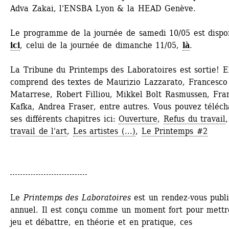
Adva Zakai, l'ENSBA Lyon & la HEAD Genève.
Le programme de la journée de samedi 10/05 est dispon
ici
, celui de la journée de dimanche 11/05, 
là
.
La Tribune du Printemps des Laboratoires est sortie! El
comprend des textes de Maurizio Lazzarato, Francesco 
Matarrese, Robert Filliou, Mikkel Bolt Rasmussen, Fran
Kafka, Andrea Fraser, entre autres. Vous pouvez téléch
ses différents chapitres ici: 
Ouverture
, 
Refus du travail
,
travail de l'art
, 
Les artistes (...)
, 
Le Printemps #2
Le 
Printemps des Laboratoires
est un rendez-vous publi
annuel. Il est conçu comme un moment fort pour mettre
jeu et débattre, en théorie et en pratique, ces 