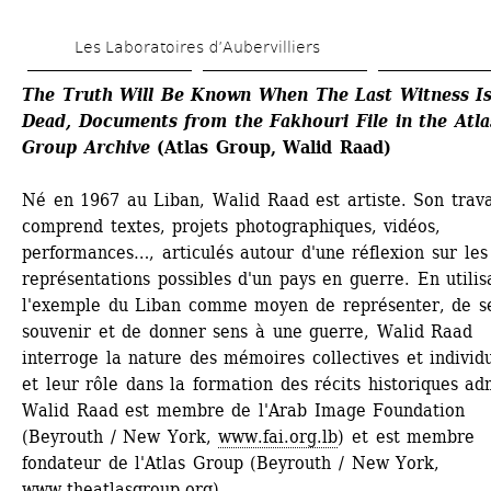
Aller 
Les Laboratoires d’Aubervilliers
au 
contenu 
The Truth Will Be Known When The Last Witness Is
Dead, Documents from the Fakhouri File in the Atlas
principal
Group Archive
(Atlas Group, Walid Raad)
Né en 1967 au Liban, Walid Raad est artiste. Son travai
comprend textes, projets photographiques, vidéos, 
performances…, articulés autour d'une réflexion sur les 
représentations possibles d'un pays en guerre. En utilisa
l'exemple du Liban comme moyen de représenter, de se
souvenir et de donner sens à une guerre, Walid Raad 
interroge la nature des mémoires collectives et individu
et leur rôle dans la formation des récits historiques adm
Walid Raad est membre de l'Arab Image Foundation 
(Beyrouth / New York, 
www.fai.org.lb
) et est membre 
fondateur de l'Atlas Group (Beyrouth / New York, 
www.theatlasgroup.org
).