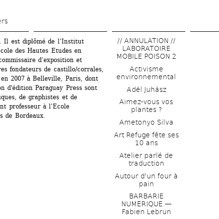
Aller 
au 
ers
contenu 
// ANNULATION // 
Il est diplômé de l’Institut 
principal
LABORATOIRE 
Ecole des Hautes Etudes en 
MOBILE POISON 2
commissaire d’exposition et 
Activisme 
s fondateurs de castillo/corrales, 
environnemental
n 2007 à Belleville, Paris, dont 
on d'édition Paraguay Press sont 
Adél Juhász
iques, de graphistes et de 
Aimez-vous vos 
nt professeur à l’Ecole 
plantes ?
s de Bordeaux.
Ametonyo Silva
Art Refuge fête ses 
10 ans
Atelier parlé de 
traduction
Autour d'un four à 
pain
BARBARIE 
NUMERIQUE — 
Fabien Lebrun