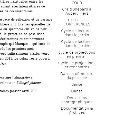
tières habituelles entre les 
COUR
 soient spectateurs/trices de 
Craig Shepard à 
ces de documentaires.
Aubervilliers
pace de réflexion et de partage 
CYCLE DE 
CONFERENCES
ibéré à la fois des querelles de 
e au spectacle qui va de pair 
Cycle de lectures 
é, le projet ne se pose donc 
dans le Jardin
réexistantes et éminemment 
Cycle de lectures 
euple qui Manque ‒ qui sont de 
dans le Jardin
près les premiers mois 
cycle de projections 
véré suffisamment viable, voire 
en plein air
n 2011. Le débat reste ouvert, 
Cycle de projections 
/e/s.
et rencontres
Dans la démesure 
du possible
ets aux Laboratoires 
rdinateur d’
illegal_cinema
danse
Danse
toires janvier-avril 2011
Deux solos 
chorégraphiques
Documentation & 
Archives