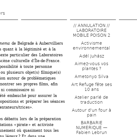
Aller 
au 
ers
contenu 
// ANNULATION // 
principal
LABORATOIRE 
MOBILE POISON 2
Activisme 
cinema
de Belgrade à Aubervilliers 
environnemental
quant à la légitimité et à la 
texte particulier des Laboratoires 
Adél Juhász
scène culturelle d’Île-de-France. 
Aimez-vous vos 
possibilité à toute personne 
plantes ?
u plusieurs objet(s) filmique(s) 
Ametonyo Silva
ion autour de problématiques 
montrer ses propres films, afin 
Art Refuge fête ses 
10 ans
 ni commissaire ni 
été embauché pour assurer la 
Atelier parlé de 
opositions et préparer les séances 
traduction
ntateurs/trices». 
Autour d'un four à 
pain
s débattu lors de la préparation 
BARBARIE 
tions « pirate » et activiste 
NUMERIQUE — 
nnement où quasiment tous les 
Fabien Lebrun
s légaux ? Et dans une 