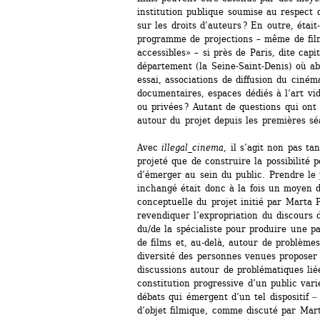
institution publique soumise au respect de
sur les droits d’auteurs ? En outre, était
programme de projections – même de films
accessibles» – si près de Paris, dite cap
département (la Seine-Saint-Denis) où abo
essai, associations de diffusion du cinéma
documentaires, espaces dédiés à l’art vidé
ou privées ? Autant de questions qui ont 
autour du projet depuis les premières sé
Avec 
illegal_cinema
, il s’agit non pas ta
projeté que de construire la possibilité p
d’émerger au sein du public. Prendre le p
inchangé était donc à la fois un moyen de
conceptuelle du projet initié par Marta P
revendiquer l’expropriation du discours de
du/de la spécialiste pour produire une p
de films et, au-delà, autour de problèmes 
diversité des personnes venues proposer d
discussions autour de problématiques liée
constitution progressive d’un public var
débats qui émergent d’un tel dispositif ‒
d’objet filmique, comme discuté par Mar