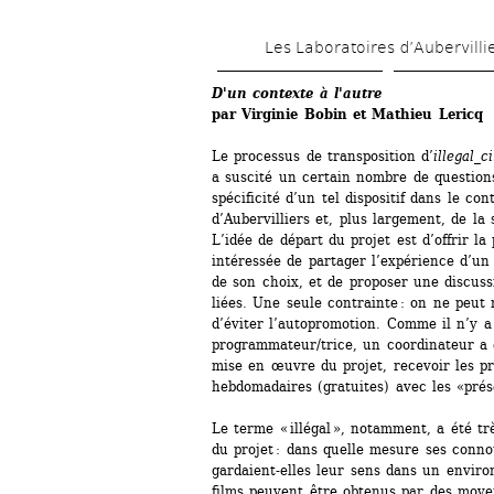
Les Laboratoires d’Aubervilli
D'un contexte à l'autre
par Virginie Bobin et Mathieu Lericq
Le processus de transposition d’
illegal_
a suscité un certain nombre de questions 
spécificité d’un tel dispositif dans le con
d’Aubervilliers et, plus largement, de la 
L’idée de départ du projet est d’offrir la 
intéressée de partager l’expérience d’un o
de son choix, et de proposer une discuss
liées. Une seule contrainte : on ne peut 
d’éviter l’autopromotion. Comme il n’y a
programmateur/trice, un coordinateur a 
mise en œuvre du projet, recevoir les pr
hebdomadaires (gratuites) avec les «prése
Le terme « illégal », notamment, a été trè
du projet : dans quelle mesure ses connota
gardaient-elles leur sens dans un enviro
films peuvent être obtenus par des moyen