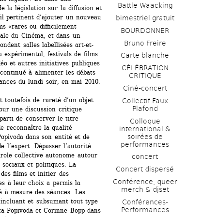
Battle Waacking
 la législation sur la diffusion et 
-il pertinent d’ajouter un nouveau 
bimestriel gratuit
 «rares ou difficilement 
BOURDONNER
itale du Cinéma, et dans un 
Bruno Freire
ndent salles labellisées art-et-
 expérimental, festivals de films 
Carte blanche
o et autres initiatives publiques 
CÉLÉBRATION 
continué à alimenter les débats 
CRITIQUE
ances du lundi soir, en mai 2010.
Ciné-concert
nt toutefois de rareté d’un objet 
Collectif Faux 
Plafond 
our une discussion critique 
arti de conserver le titre 
Colloque 
 reconnaître la qualité 
international & 
soirées de 
opivoda dans son entité et de 
performances 
 l’expert. Dépasser l’autorité 
arole collective autonome autour 
concert
sociaux et politiques. La 
Concert dispersé
es films et initier des 
Conférence, queer 
s à leur choix a permis la 
merch & djset
ié à mesure des séances. Les 
 incluant et subsumant tout type 
Conférences-
Performances
ta Popivoda et Corinne Bopp dans 