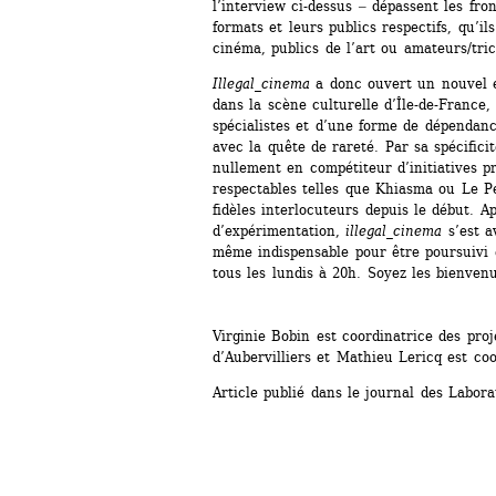
l’interview ci-dessus ‒ dépassent les fron
formats et leurs publics respectifs, qu’ils
cinéma, publics de l’art ou amateurs/tri
Illegal_cinema
a donc ouvert un nouvel es
dans la scène culturelle d’Île-de-France, l
spécialistes et d’une forme de dépendanc
avec la quête de rareté. Par sa spécificit
nullement en compétiteur d’initiatives p
respectables telles que Khiasma ou Le P
fidèles interlocuteurs depuis le début. A
d’expérimentation, 
illegal_cinema
s’est a
même indispensable pour être poursuivi e
tous les lundis à 20h. Soyez les bienvenu
Virginie Bobin est coordinatrice des proj
d’Aubervilliers et Mathieu Lericq est coo
Article publié dans le journal des Labora