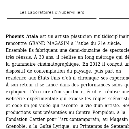
Aller 
Les Laboratoires d’Aubervilliers
au 
contenu 
principal
Phoenix Atala
est un artiste plasticien multidisciplinaire
rencontre GRAND MAGASIN à l’aube du 21e siècle. 
Ensemble ils fabriquent une demi-douzaine de spectacle
très réussis. À 30 ans, il réalise un long métrage qui dé
la grammaire cinématographique. En 2012 il conçoit un
dispositif de contemplation du paysage, puis part en 
résidence aux États-Unis d’où il chronique ses expérienc
À son retour il se lance dans des performances solos qui
expliquent l’écriture d’un spectacle, écrit et réalise une
websérie expérimentale qui expose les règles scénaristi
et code un jeu vidéo qui raconte la vie d’un artiste. Ses
productions sont présentées au Centre Pompidou, à la 
Fondation Cartier pour l’art contemporain, au Magasin 
Grenoble, à la Gaîté Lyrique, au Printemps de Septembr