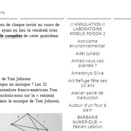
Aller 
au 
ers
contenu 
// ANNULATION // 
ons de chaque invité au cours de 
principal
LABORATOIRE 
yant eu lieu le vendredi trois 
MOBILE POISON 2
lle complète
de cette quatrième 
Activisme 
environnemental
Adél Juhász
Aimez-vous vos 
plantes ?
Ametonyo Silva
°7 de Tom Johnson
Art Refuge fête ses 
que en musique ? Les 21 
10 ans
nimaliste franco-américain Tom 
Atelier parlé de 
nchons-nous sur la « rational 
traduction
dans la musique de Tom Johnson, 
Autour d'un four à 
pain
BARBARIE 
NUMERIQUE — 
Fabien Lebrun