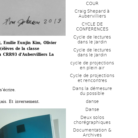
COUR
Craig Shepard à 
Aubervilliers
CYCLE DE 
CONFERENCES
Cycle de lectures 
dans le Jardin
 Emilie Eunjin Kim, Olivier 
lèves de la classe 
Cycle de lectures 
 CRR93 d’Aubervilliers La 
dans le Jardin
cycle de projections 
en plein air
Cycle de projections 
et rencontres
Dans la démesure 
’écrire. 
du possible
danse
çais. Et inversement.
Danse
Deux solos 
chorégraphiques
Documentation & 
Archives