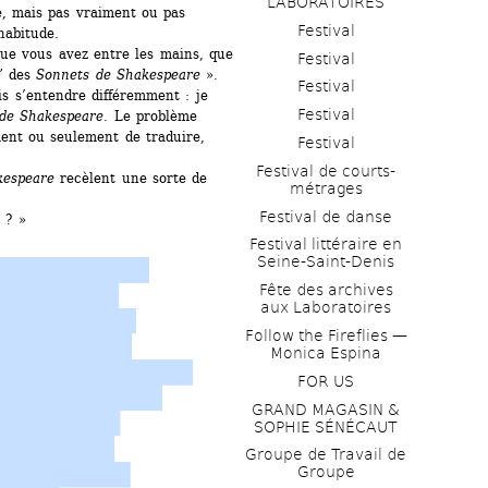
LABORATOIRES
re, mais pas vraiment ou pas 
Festival
habitude.
que vous avez entre les mains, que 
Festival
” des 
Sonnets de Shakespeare
». 
Festival
s s’entendre différemment : je 
Festival
de Shakespeare
. Le problème 
iment ou seulement de traduire, 
Festival
Festival de courts-
kespeare
recèlent une sorte de 
métrages 
Festival de danse
 ? »
Festival littéraire en 
Seine-Saint-Denis
Fête des archives 
aux Laboratoires
Follow the Fireflies — 
Monica Espina
FOR US
GRAND MAGASIN & 
SOPHIE SÉNÉCAUT
Groupe de Travail de 
Groupe