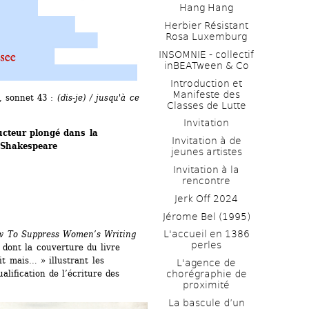
Hang Hang
Herbier Résistant 
Rosa Luxemburg
INSOMNIE - collectif 
inBEATween & Co
Introduction et 
Manifeste des 
 sonnet 43 : 
(dis-je) / jusqu'à ce 
Classes de Lutte
Invitation
ucteur plongé dans la 
Invitation à de 
 Shakespeare
jeunes artistes 
Invitation à la 
rencontre
Jerk Off 2024
Jérome Bel (1995)
L'accueil en 1386 
 To Suppress Women’s Writing
perles
dont la couverture du livre 
it mais… » illustrant les 
L'agence de 
ification de l’écriture des 
chorégraphie de 
proximité
La bascule d’un 