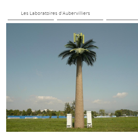
Aller 
Les Laboratoires d’Aubervilliers
au 
contenu 
principal