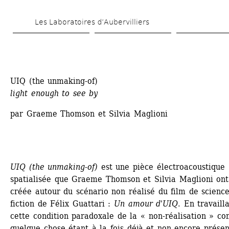
Aller 
Les Laboratoires d’Aubervilliers
au 
contenu 
principal
UIQ (the unmaking-of)
light enough to see by
par Graeme Thomson et Silvia Maglioni
UIQ (the unmaking-of)
est une pièce électroacoustique 
spatialisée que Graeme Thomson et Silvia Maglioni ont 
créée autour du scénario non réalisé du film de science
fiction de Félix Guattari : 
Un amour d'UIQ
. En travailla
cette condition paradoxale de la « non-réalisation » co
quelque chose étant à la fois déjà et non encore présent