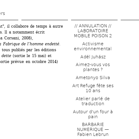
Aller 
au 
ers
contenu 
// ANNULATION // 
t", il collabore de temps à autre 
principal
LABORATOIRE 
is. ll a notamment écrit 
MOBILE POISON 2
a Corsani, 2008), 
Activisme 
a Fabrique de l’homme endetté. 
environnemental
 tous publiés par les éditions 
 dette
(sortie le 15 mai) et 
Adél Juhász
ortie prévue en octobre 2014) 
Aimez-vous vos 
plantes ?
Ametonyo Silva
Art Refuge fête ses 
10 ans
Atelier parlé de 
traduction
Autour d'un four à 
pain
BARBARIE 
NUMERIQUE — 
Fabien Lebrun