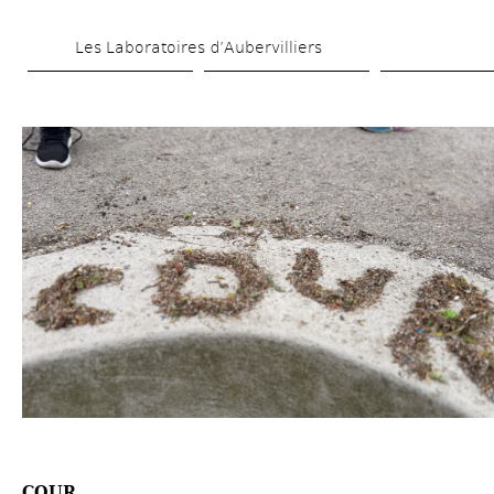
Aller 
Les Laboratoires d’Aubervilliers
au 
contenu 
principal
COUR