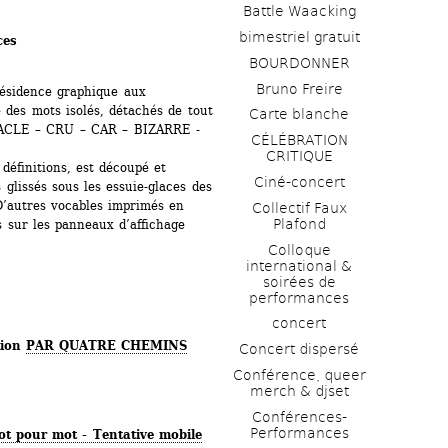
Battle Waacking
bimestriel gratuit
ces
BOURDONNER
Bruno Freire
ésidence graphique aux 
 des mots isolés, détachés de tout 
Carte blanche
CLE – CRU – CAR – BIZARRE - 
CÉLÉBRATION 
CRITIQUE
définitions, est découpé et 
Ciné-concert
 glissés sous les essuie-glaces des 
’autres vocables ­imprimés en 
Collectif Faux 
Plafond 
 sur les panneaux d’affichage 
Colloque 
international & 
soirées de 
performances 
concert
ion 
PAR QUATRE CHEMINS
Concert dispersé
Conférence, queer 
merch & djset
Conférences-
Performances
t pour mot - Tentative mobile 