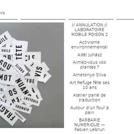
Aller 
au 
ers
contenu 
// ANNULATION // 
principal
LABORATOIRE 
MOBILE POISON 2
Activisme 
environnemental
Adél Juhász
Aimez-vous vos 
plantes ?
Ametonyo Silva
Art Refuge fête ses 
10 ans
Atelier parlé de 
traduction
Autour d'un four à 
pain
BARBARIE 
NUMERIQUE — 
Fabien Lebrun