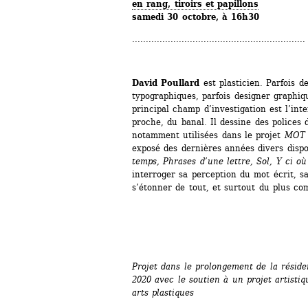
en rang, tiroirs et papillons 
samedi 30 octobre, à 16h30
...............................................................
David Poullard
est plasticien. Parfois de
typographiques, parfois designer graphiqu
principal champ d’investigation est l’inte
proche, du banal. Il dessine des polices 
notamment utilisées dans le projet 
MOT 
exposé des dernières années divers dispo
temps, Phrases d’une lettre, Sol, Y ci où
interroger sa perception du mot écrit, sa c
s’étonner de tout, et surtout du plus c
Projet dans le prolongement de la réside
2020 avec le soutien à un projet artistiq
arts plastiques