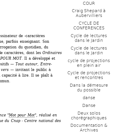
COUR
Craig Shepard à 
Aubervilliers
CYCLE DE 
CONFERENCES
Cycle de lectures 
ssinateur de -caractères 
dans le Jardin
e, parfois enseignant. Son 
rrogation du quotidien, du 
Cycle de lectures 
de caractères, dont les 
Ordinaires
dans le Jardin
POUR MOT. 
Il a développé et 
cycle de projections 
sitifs — 
Tout autour, Entre-
en plein air
 vers
— invitant le public à 
Cycle de projections 
apacité à lire. Il se plaît à 
et rencontres
ommun.
Dans la démesure 
du possible
danse
Danse
Deux solos 
nce "
Mot pour Mot
", réalisé en 
chorégraphiques
ue du Cnap - Centre national des 
Documentation & 
Archives