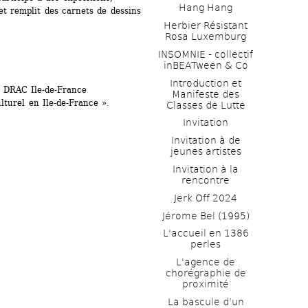
Hang Hang
 remplit des carnets de dessins 
Herbier Résistant 
Rosa Luxemburg
INSOMNIE - collectif 
inBEATween & Co
Introduction et 
a DRAC Ile-de-France 
Manifeste des 
turel en Ile-de-France ». 
Classes de Lutte
Invitation
Invitation à de 
jeunes artistes 
Invitation à la 
rencontre
Jerk Off 2024
Jérome Bel (1995)
L'accueil en 1386 
perles
L'agence de 
chorégraphie de 
proximité
La bascule d’un 