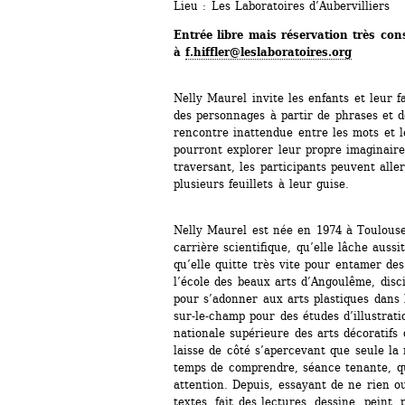
Lieu : Les Laboratoires d’Aubervilliers
Entrée libre mais réservation très conse
à 
f.hiffler@leslaboratoires.org
Nelly Maurel invite les enfants et leur 
des personnages à partir de phrases et d
rencontre inattendue entre les mots et le
pourront explorer leur propre imaginaire.
traversant, les participants peuvent alle
plusieurs feuillets à leur guise.
Nelly Maurel est née en 1974 à Toulouse, 
carrière scientifique, qu’elle lâche aussit
qu’elle quitte très vite pour entamer des
l’école des beaux arts d’Angoulême, disci
pour s’adonner aux arts plastiques dans l
sur-le-champ pour des études d’illustratio
nationale supérieure des arts décoratifs 
laisse de côté s’apercevant que seule la 
temps de comprendre, séance tenante, qu
attention. Depuis, essayant de ne rien oub
textes, fait des lectures, dessine, peint, 