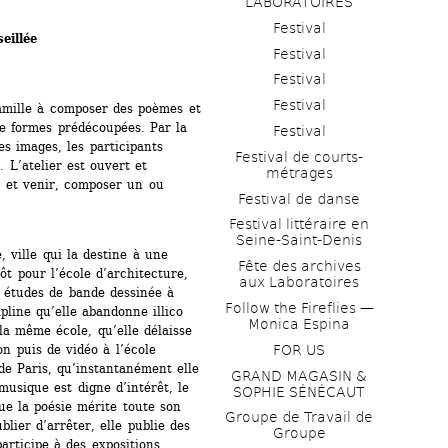
LABORATOIRES
Festival
illée 
Festival
Festival
Festival
famille à composer des poèmes et 
e formes prédécoupées. Par la 
Festival
s images, les participants 
Festival de courts-
 L’atelier est ouvert et 
métrages 
r et venir, composer un ou 
Festival de danse
Festival littéraire en 
Seine-Saint-Denis
ville qui la destine à une 
Fête des archives 
ôt pour l’école d’architecture, 
aux Laboratoires
 études de bande dessinée à 
Follow the Fireflies — 
pline qu’elle abandonne illico 
Monica Espina
a même école, qu’elle délaisse 
n puis de vidéo à l’école 
FOR US
de Paris, qu’instantanément elle 
GRAND MAGASIN & 
musique est digne d’intérêt, le 
SOPHIE SÉNÉCAUT
e la poésie mérite toute son 
Groupe de Travail de 
lier d’arrêter, elle publie des 
Groupe
participe à des expositions, 