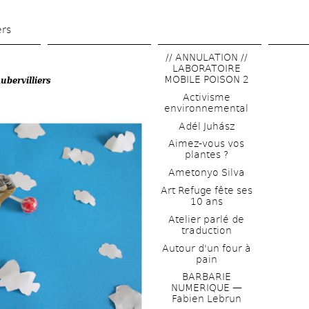
Aller 
au 
ers
contenu 
// ANNULATION // 
principal
LABORATOIRE 
MOBILE POISON 2
ubervilliers
Activisme 
environnemental
Adél Juhász
Aimez-vous vos 
plantes ?
Ametonyo Silva
Art Refuge fête ses 
10 ans
Atelier parlé de 
traduction
Autour d'un four à 
pain
BARBARIE 
NUMERIQUE — 
Fabien Lebrun