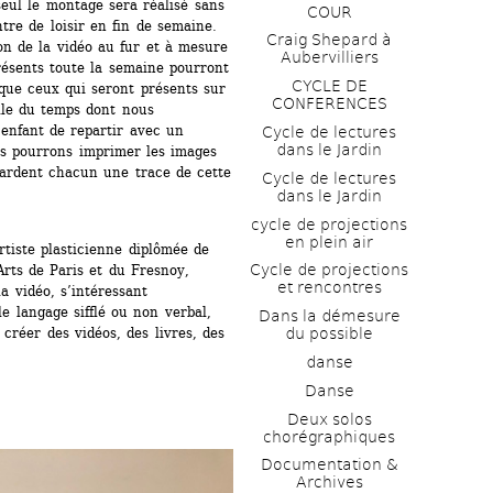
eul le montage sera réalisé sans 
COUR
tre de loisir en fin de semaine. 
Craig Shepard à 
on de la vidéo au fur et à mesure 
Aubervilliers
ésents toute la semaine pourront 
CYCLE DE 
 que ceux qui seront présents sur 
CONFERENCES
elle du temps dont nous 
enfant de repartir avec un 
Cycle de lectures 
dans le Jardin
us pourrons imprimer les images 
 gardent chacun une trace de cette 
Cycle de lectures 
dans le Jardin
cycle de projections 
en plein air
rtiste plasticienne diplômée de 
Cycle de projections 
rts de Paris et du Fresnoy, 
et rencontres
a vidéo, s’intéressant 
e langage sifflé ou non verbal, 
Dans la démesure 
créer des vidéos, des livres, des 
du possible
danse
Danse
Deux solos 
chorégraphiques
Documentation & 
Archives