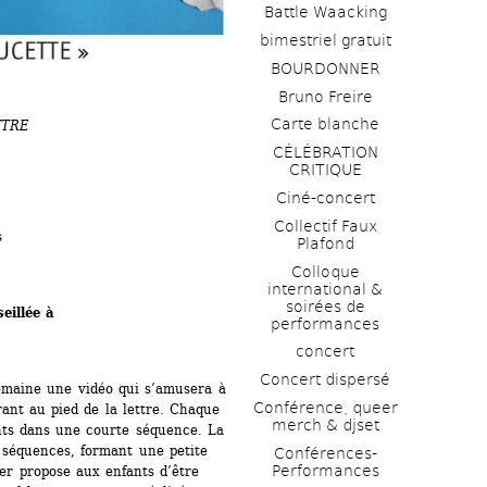
Battle Waacking
bimestriel gratuit
BOURDONNER
Bruno Freire
Carte blanche
TRE 
CÉLÉBRATION 
CRITIQUE
Ciné-concert
Collectif Faux 
s
Plafond 
Colloque 
international & 
soirées de 
illée à 
performances 
concert
Concert dispersé
emaine une vidéo qui s’amusera à 
Conférence, queer 
ant au pied de la lettre. Chaque 
merch & djset
nts dans une courte séquence. La 
s séquences, formant une petite 
Conférences-
Performances
er propose aux enfants d’être 