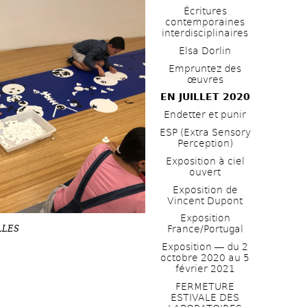
Écritures 
contemporaines 
interdisciplinaires
Elsa Dorlin
Empruntez des 
œuvres
EN JUILLET 2020
Endetter et punir
ESP (Extra Sensory 
Perception)
Exposition à ciel 
ouvert
Exposition de 
Vincent Dupont
Exposition 
LLES
France/Portugal
Exposition ― du 2 
octobre 2020 au 5 
février 2021
FERMETURE 
ESTIVALE DES 