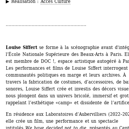
▶ Réalisation : 
Accès Culture
........................................................
Louise Siffert
se forme à la scénographie avant d'intég
l'École Nationale Supérieure des Beaux-Arts à Paris. Ell
est membre de DOC !, espace artistique autogéré à Pari
Les performances et films de Louise Siffert interrogent 
communautés politiques en marge et leurs archives. À 
travers la fabrication de costumes, d’accessoires, de ba
sonores, Louise Siffert crée et investis des dé­cors visuel
nous plongent dans un univers bricolé, immersif et grot
rappelant l’esthétique «camp» et dissidente de l’artifice
En résidence aux Laboratoires d’Aubervilliers (2022–202
elle crée un film, une performance et un spectacle 
intitulés 
We have decided not to die
, présentés au Cent