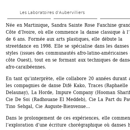
Aller 
Les Laboratoires d’Aubervilliers
au 
contenu 
Née en Martinique
, 
Sandra Sainte Rose Fanchine grandi
Côte d’Ivoire, où elle commence la danse classique à l’
principal
de 6 ans. Formée aux arts plastiques, elle débute la 
streetdance en 1998. Elle se spécialise dans les danses
styles (issues des communautés afro-latino-américaines d
côte Ouest), tout en se formant aux techniques de danse
afro-caraïbéennes.
En tant qu’interprète, elle collabore 20 années durant a
les compagnies de danse Difé Kako, Traces (Raphaëlle 
Delaunay), La Horde, Impure Company (Hooman Sharifi
Cie De Soi (Radhouane El Meddeb), Cie La Part du Pau
Tino Sehgal, Cie Auguste-Bienvenue…
Dans le prolongement de ces expériences, elle commen
l’exploration d’une écriture chorégraphique où danses h