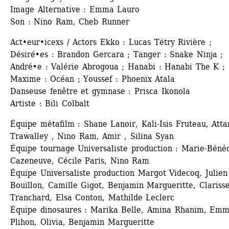
Image Alternative : Emma Lauro 
Son : Nino Ram, Cheb Runner
Act•eur•icexs / Actors Ekko : Lucas Tétry Rivière ; 
Désiré•es : Brandon Gercara ; Tanger : Snake Ninja ; 
André•e : Valérie Abrogoua ; Hanabi : Hanabi The K ; 
Maxime : Océan ; Youssef : Phoenix Atala
Danseuse fenêtre et gymnase : Prisca Ikonola 
Artiste : Bili Colbalt
Équipe métafilm : Shane Lanoir, Kali-Isis Fruteau, Attan
Trawalley , Nino Ram, Amir , Silina Syan 
Équipe tournage Universaliste production : Marie-Bénéd
Cazeneuve, Cécile Paris, Nino Ram 
Équipe Universaliste production Margot Videcoq, Julien 
Bouillon, Camille Gigot, Benjamin Margueritte, Clarisse
Tranchard, Elsa Conton, Mathilde Leclerc
Équipe dinosaures : Marika Belle, Amina Rhanim, Emm
Plihon, Olivia, Benjamin Margueritte