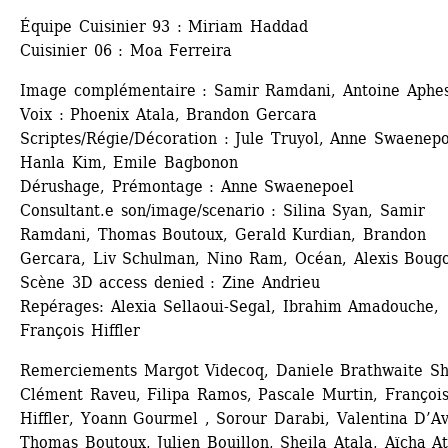
Équipe Cuisinier 93 : Miriam Haddad 
Cuisinier 06 : Moa Ferreira
Image complémentaire : Samir Ramdani, Antoine Aphes
Voix : Phoenix Atala, Brandon Gercara
Scriptes/Régie/Décoration : Jule Truyol, Anne Swaenepoe
Hanla Kim, Emile Bagbonon
Dérushage, Prémontage : Anne Swaenepoel 
Consultant.e son/image/scenario : Silina Syan, Samir 
Ramdani, Thomas Boutoux, Gerald Kurdian, Brandon 
Gercara, Liv Schulman, Nino Ram, Océan, Alexis Bougo
Scène 3D access denied : Zine Andrieu 
Repérages: Alexia Sellaoui-Segal, Ibrahim Amadouche, 
François Hiffler
Remerciements Margot Videcoq, Daniele Brathwaite Shir
Clément Raveu, Filipa Ramos, Pascale Murtin, François
Hiffler, Yoann Gourmel , Sorour Darabi, Valentina D’Ave
Thomas Boutoux, Julien Bouillon, Sheila Atala, Aïcha At