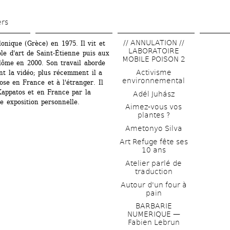
Aller 
au 
ers
contenu 
// ANNULATION // 
lonique (Grèce) en 1975. Il vit et 
principal
LABORATOIRE 
cole d'art de Saint-Étienne puis aux 
MOBILE POISON 2
lôme en 2000. Son travail aborde 
Activisme 
t la vidéo; plus récemment il a 
environnemental
ose en France et à l'étranger. Il 
Kappatos et en France par la 
Adél Juhász
e exposition personnelle.
Aimez-vous vos 
plantes ?
Ametonyo Silva
Art Refuge fête ses 
10 ans
Atelier parlé de 
traduction
Autour d'un four à 
pain
BARBARIE 
NUMERIQUE — 
Fabien Lebrun