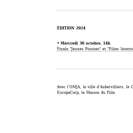
................................................................
ÉDITION 2024
• 
Mercredi 30 octobre, 14h
Finale "Jeunes Pousses" et "Films Intern
................................................................
Avec l’OMJA, la ville d’Aubervilliers, le 
EuropaCorp, la Maison du Film