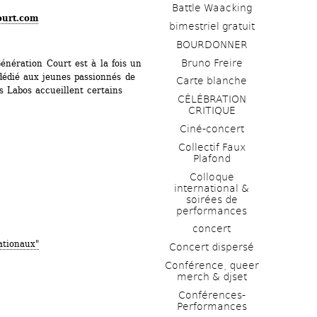
Battle Waacking
ourt.com
bimestriel gratuit
BOURDONNER
Bruno Freire
nération Court est à la fois un 
édié aux jeunes passionnés de 
Carte blanche
 Labos accueillent certains 
CÉLÉBRATION 
CRITIQUE
Ciné-concert
Collectif Faux 
Plafond 
Colloque 
international & 
soirées de 
performances 
concert
ationaux"
Concert dispersé
Conférence, queer 
merch & djset
Conférences-
Performances