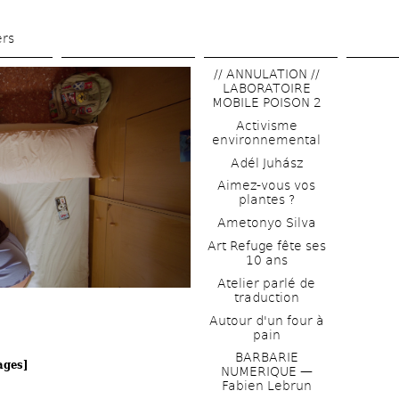
Aller 
au 
ers
contenu 
// ANNULATION // 
principal
LABORATOIRE 
MOBILE POISON 2
Activisme 
environnemental
Adél Juhász
Aimez-vous vos 
plantes ?
Ametonyo Silva
Art Refuge fête ses 
10 ans
Atelier parlé de 
traduction
Autour d'un four à 
pain
BARBARIE 
ages]
NUMERIQUE — 
Fabien Lebrun