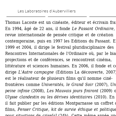
Aller 
Les Laboratoires d’Aubervilliers
au 
contenu 
Thomas Lacoste est un cinéaste, éditeur et écrivain fran
En 1994, âgé de 22 ans, il fonde 
Le Passant Ordinaire
, 
principal
revue internationale de pensée critique et de création 
contemporaine, puis en 1997 les Editions du Passant. En
1999 et 2004, il dirige le festival pluridisciplinaire des 
Rencontres Internationales de l'Ordinaire où, par le biai
projections et de conférences, se rencontrent cinéma, 
littérature et sciences humaines. En 2006, il fonde et c
dirige 
L'Autre campagne
(Editions La découverte, 2007).
est le réalisateur de plusieurs films qu'il nomme ciné-
frontières comme 
Universités, le Grand Soir
(2007), 
Un
peine infinie
(2008), 
Les Mauvais jours finiront
(2009) o
Ulysse clandestin ou les dérives identitaire
s (2010). En 
il fait publier par les éditions Montparnasse un coffret 
films, 
Penser Critique, kit de survie éthique et politique
pour situations de crise[s]
(24h). Cette même année une