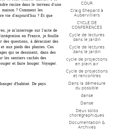
COUR
dre racine dans le terreau d’une 
la maison ? Comment les 
Craig Shepard à 
Aubervilliers
re vie d’aujourd’hui ? Et que 
CYCLE DE 
CONFERENCES
s, je m’interroge sur l’acte de 
Cycle de lectures 
intégration en France, je fouille 
dans le Jardin
r des questions, à déraciner des 
Cycle de lectures 
 et aux pieds des plantes. Ces 
dans le Jardin
ges qui se dessinent, dans des 
r les sentiers cachés des 
cycle de projections 
ouger et faire bouger. Voyager.
en plein air
Cycle de projections 
et rencontres
Dans la démesure 
Changer d'habitat. De pays.
du possible
danse
Danse
Deux solos 
chorégraphiques
Documentation & 
Archives