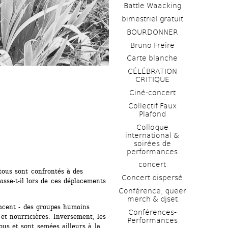
Battle Waacking
bimestriel gratuit
BOURDONNER
Bruno Freire
Carte blanche
CÉLÉBRATION 
CRITIQUE
Ciné-concert
Collectif Faux 
Plafond 
Colloque 
international & 
soirées de 
performances 
concert
tous sont confrontés à des 
Concert dispersé
se-t-il lors de ces déplacements 
Conférence, queer 
merch & djset
lacent - des groupes humains 
Conférences-
 et nourricières. Inversement, les 
Performances
us et sont semées ailleurs à la 