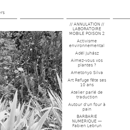
Aller 
au 
ers
contenu 
// ANNULATION // 
principal
LABORATOIRE 
MOBILE POISON 2
Activisme 
environnemental
Adél Juhász
Aimez-vous vos 
plantes ?
Ametonyo Silva
Art Refuge fête ses 
10 ans
Atelier parlé de 
traduction
Autour d'un four à 
pain
BARBARIE 
NUMERIQUE — 
Fabien Lebrun