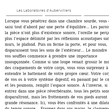
Aller 
Les Laboratoires d’Aubervilliers
au 
contenu 
Lorsque vous pénétrez dans une chambre sourde, vous ê
saisi tout d’abord par une perte d’équilibre… Les parois
principal
la pièce n’ont plus d’existence sonore, l’oreille ne perço
plus l’espace délimité par les réflexions acoustiques sur 
murs, le plafond. Puis on ferme la porte, et pour vous, 
disparaissent tous les sons de l’extérieur… Le moindre 
vos souffles commence à prendre une importance 
insoupçonnée. Comme si une loupe venait grossir le mo
des craquements de votre corps, vous vous surprenez à 
entendre le battement de votre propre cœur. Votre corp
de vos os à votre système digestif, en passant par le cœ
et les poumons, remplit l’espace sonore. À l’inverse, si 
entrez dans une pièce réverbérante, tous les petits sons
disparaîtront, mais les frottements de vos pieds auront 
grande résonance. Ici, vous êtes confrontés à une dilata
du temps sonore… Frappez dans vos mains, le claqueme