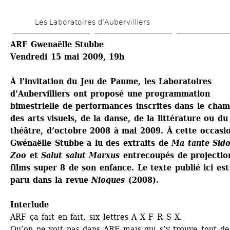
Aller 
Les Laboratoires d’Aubervilliers
au 
contenu 
ARF Gwenaëlle Stubbe
Vendredi 15 mai 2009, 19h
principal
À l’invitation du Jeu de Paume, les Laboratoires 
d’Aubervilliers ont proposé une programmation 
bimestrielle de performances inscrites dans le cham
des arts visuels, de la danse, de la littérature ou du 
théâtre, d’octobre 2008 à mai 2009. À cette occasio
Gwénaëlle Stubbe a lu des extraits de 
Ma tante Sidon
Zoo
et
Salut salut Marxus
entrecoupés de projection
films super 8 de son enfance. Le texte publié ici est 
paru dans la revue
Nioques
(2008).
Interlude
ARF ça fait en fait, six lettres A X F R S X.
Qu’on ne voit pas dans ARF mais qui s’y trouve tout de 