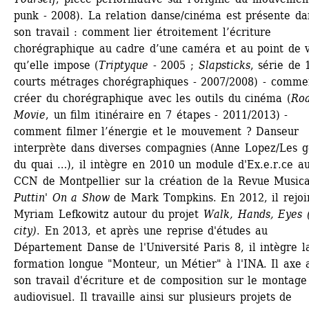
punk - 2008). La relation danse/cinéma est présente dan
son travail : comment lier étroitement l’écriture 
chorégraphique au cadre d’une caméra et au point de v
qu’elle impose (
Triptyque
- 2005 ; 
Slapsticks
, série de 1
courts métrages chorégraphiques - 2007/2008) - commen
créer du chorégraphique avec les outils du cinéma (
Roa
Movie
, un film itinéraire en 7 étapes - 2011/2013) - 
comment filmer l’énergie et le mouvement ? Danseur 
interprète dans diverses compagnies (Anne Lopez/Les ge
du quai …), il intègre en 2010 un module d'Ex.e.r.ce au
CCN de Montpellier sur la création de la Revue Musica
Puttin' On a Show
de Mark Tompkins. En 2012, il rejoin
Myriam Lefkowitz autour du projet 
Walk, Hands, Eyes (
city)
. En 2013, et après une reprise d'études au 
Département Danse de l'Université Paris 8, il intègre la
formation longue "Monteur, un Métier" à l'INA. Il axe a
son travail d'écriture et de composition sur le montage 
audiovisuel. Il travaille ainsi sur plusieurs projets de 