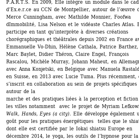
P.A.R.T.S. En 2009, Elle intègre un module dans le cadr
d’Ex.e.r.ce au CCN de Montpellier, autour de l’œuvre d
Merce Cunningham, avec Mathilde Monnier, Foofwa 
dImmobilité, Lisa Nelson et le vidéaste Charles Atlas. E
participe en tant qu’interprète à diverses créations 
chorégraphiques et théâtrales depuis 2002 en France av
Emmanuelle Vo-Dhin, Hélène Cathala, Patrice Barthez, 
Marc Baylet, Didier Théron, Claire Engel, François 
Rascalou, Michèle Murray, Johann Maheut, en Allemagn
avec Anna Konjetski, en Belgique avec Manuela Rastaldi
en Suisse, en 2013 avec Lucie Tuma. Plus récemment, 
s’inscrit en collaboration au sein de projets spécifiques 
autour de la
marche et des pratiques liées à la perception et fiction
les villes notamment avec le projet de Myriam Lefkowit
Walk, Hands, Eyes (a city)
. Elle développe également u
goût pour les pratiques énergétiques telles que le shiat
dont elle est certifiée par le Iokaï shiatsu Europe en 
décembre 2014, le yoga, les outils de l’hypnose pour la 