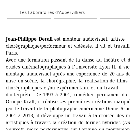
Aller 
Les Laboratoires d’Aubervilliers
au 
contenu 
principal
Jean-Philippe Derail
est monteur audiovisuel, artiste 
chorégraphique/performeur et vidéaste, il vit et travaill
Paris.
Avec une formation passant de la danse au théâtre et d
études cinématographiques à l’Université Lyon II, il vie
montage audiovisuel après une expérience de 20 ans de 
mise en scène, la chorégraphie, la réalisation de films 
chorégraphiques et/ou expérimentaux et du travail 
d'interprète. De 1993 à 2001, comédien permanent du 
Groupe Kraft, il réalise ses premières créations marqué
par le travail de la photographe américaine Diane Arbu
2001 à 2013, il développe un travail à la croisée des un
artistiques à travers la création de formes hybrides (
Do 
Yourself
, pièce performative sur l'origine du mouvement