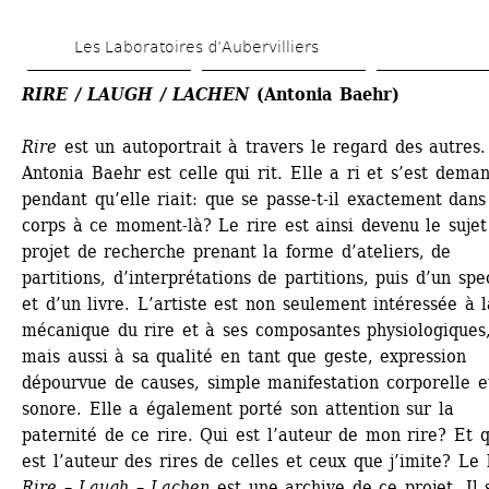
Aller 
Les Laboratoires d’Aubervilliers
au 
contenu 
RIRE / LAUGH / LACHEN
(Antonia Baehr)
principal
Rire
est un autoportrait à travers le regard des autres. 
Antonia Baehr est celle qui rit. Elle a ri et s’est deman
pendant qu’elle riait: que se passe-t-il exactement dans
corps à ce moment-là? Le rire est ainsi devenu le sujet 
projet de recherche prenant la forme d’ateliers, de 
partitions, d’interprétations de partitions, puis d’un spec
et d’un livre. L’artiste est non seulement intéressée à l
mécanique du rire et à ses composantes physiologiques,
mais aussi à sa qualité en tant que geste, expression 
dépourvue de causes, simple manifestation corporelle et
sonore. Elle a également porté son attention sur la 
paternité de ce rire. Qui est l’auteur de mon rire? Et qu
est l’auteur des rires de celles et ceux que j’imite? Le l
Rire – Laugh – Lachen
est une archive de ce projet. Il s