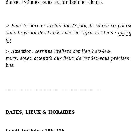
danse, rythmes joués au tambour et chant). 
>
Pour le dernier atelier du 22 juin, la soirée se poursu
dans le jardin des Labos avec un repas antillais : 
inscri
ici
> Attention, certains ateliers ont lieu hors-les-
murs, soyez attentifs aux lieux de rendez-vous précisés p
bas.
................................................................
DATES, LIEUX & HORAIRES
Lundi 1er juin : 19h–21h