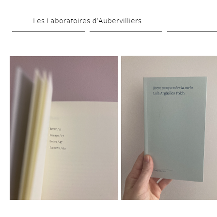
Aller 
Les Laboratoires d’Aubervilliers
au 
contenu 
principal