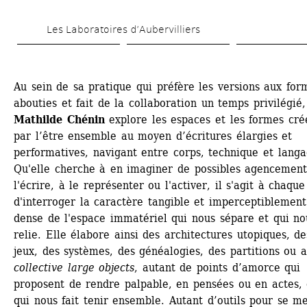
Aller 
Les Laboratoires d’Aubervilliers
au 
contenu 
principal
Au sein de sa pratique qui préfère les versions aux form
abouties et fait de la collaboration un temps privilégié, 
Mathilde Chénin
explore les espaces et les formes créé
par l’être ensemble au moyen d’écritures élargies et 
performatives, navigant entre corps, technique et langag
Qu'elle cherche à en imaginer de possibles agencements
l'écrire, à le représenter ou l'activer, il s'agit à chaque 
d'interroger la caractère tangible et imperceptiblement 
dense de l'espace immatériel qui nous sépare et qui nou
relie. Elle élabore ainsi des architectures utopiques, des
jeux, des systèmes, des généalogies, des partitions ou a
collective large objects
, autant de points d’amorce qui 
proposent de rendre palpable, en pensées ou en actes, 
qui nous fait tenir ensemble. Autant d’outils pour se me