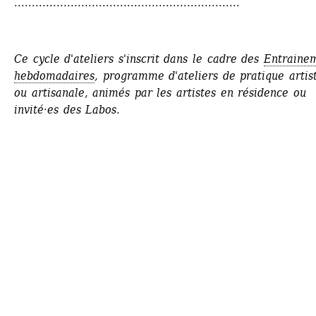
................................................................
Ce cycle d'ateliers s'inscrit dans le cadre des 
Entrainem
hebdomadaires
, programme d'ateliers de pratique artist
ou artisanale, animés par les artistes en résidence ou 
invité·es des Labos.