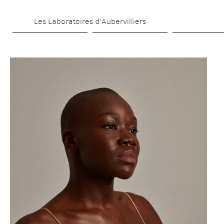
Aller 
Les Laboratoires d’Aubervilliers
au 
contenu 
principal