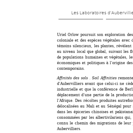
Les Laboratoires d’Aubervilli
Uriel Orlow poursuit son exploration des
coloniale et des espèces végétales avec de
témoins silencieux, les plantes, révèlent 
au niveau local que global, suivant les f
de populations humaines et végétales, les 
économiques et politiques à l’origine des
contemporains.
Affinités des sols . Soil Affinities
remonte 
d’Aubervilliers avant que celui-ci ne cède
industrielle et que la conférence de Berl
déplacement d’une partie de la productio
l’Afrique. Des récoltes produites autrefois
délocalisées au Mali et au Sénégal pour 
dans les épiceries chinoises et pakistanai
consommées par les albertivilariens qui,
connu le chemin des migrations de leur p
Aubervilliers.