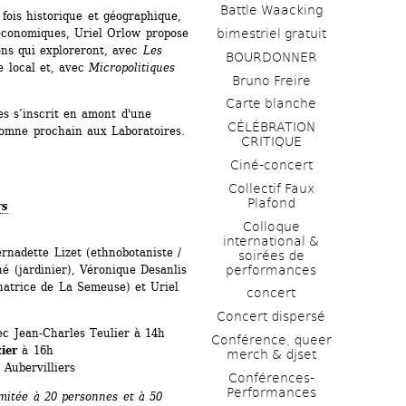
Battle Waacking
fois historique et géographique, 
bimestriel gratuit
économiques, Uriel Orlow propose 
ns qui exploreront, avec 
Les 
BOURDONNER
xe local et, avec 
Micropolitiques 
Bruno Freire
Carte blanche
s s’inscrit en amont d'une 
CÉLÉBRATION 
tomne prochain aux Laboratoires.
CRITIQUE
Ciné-concert
Collectif Faux 
Plafond 
rs
Colloque 
international & 
rnadette Lizet (ethnobotaniste / 
soirées de 
performances 
 (jardinier), Véronique Desanlis 
natrice de La Semeuse) et Uriel 
concert
Concert dispersé
c Jean-Charles Teulier à 14h 
Conférence, queer 
ier
à 16h
merch & djset
 Aubervilliers
Conférences-
Performances
mitée à 20 personnes et à 50 