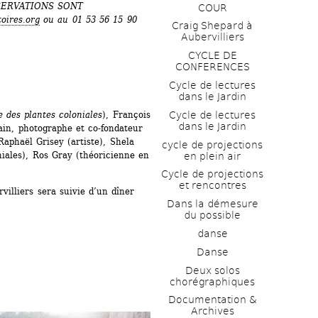
ESERVATIONS SONT 
COUR
oires.org
ou au 01 53 56 15 90
Craig Shepard à 
Aubervilliers
CYCLE DE 
CONFERENCES
Cycle de lectures 
dans le Jardin
Cycle de lectures 
e des plantes coloniales
), François 
dans le Jardin
ain, photographe et co-fondateur 
aphaël Grisey (artiste), Shela 
cycle de projections 
iales), Ros Gray (théoricienne en 
en plein air
Cycle de projections 
et rencontres
illiers sera suivie d’un dîner 
Dans la démesure 
du possible
danse
Danse
Deux solos 
chorégraphiques
Documentation & 
Archives