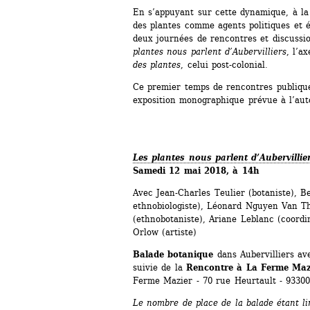
En s’appuyant sur cette dynamique, à la 
des plantes comme agents politiques et 
deux journées de rencontres et discussio
plantes nous parlent d’Aubervilliers
, l’a
des plantes
, celui post-colonial.
Ce premier temps de rencontres publique
exposition monographique prévue à l’au
Les plantes nous parlent d’Aubervillie
Samedi 12 mai 2018, à 14h
Avec Jean-Charles Teulier (botaniste), Be
ethnobiologiste), Léonard Nguyen Van Thé
(ethnobotaniste), Ariane Leblanc (coordi
Orlow (artiste)
Balade botanique
dans Aubervilliers ave
suivie de la 
Rencontre à La Ferme Maz
Ferme Mazier - 70 rue Heurtault - 93300
Le nombre de place de la balade étant li