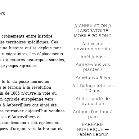
Aller 
au 
ers
contenu 
// ANNULATION // 
principal
LABORATOIRE 
MOBILE POISON 2
 croisements entre histoire 
s territoires spécifiques. Ces 
Activisme 
une histoire qui se déploie tant 
environnemental
lux migratoires, les déplacements 
Adél Juhász
trajectoires historiques sociales, 
Aimez-vous vos 
 paysages agricoles 
plantes ?
Ametonyo Silva
le fil du passé maraicher 
Art Refuge fête ses 
 le terrain à la révolution 
10 ans
in de 1885 n’ouvre la voie au 
Atelier parlé de 
n agricole européenne vers 
traduction
 à Aubervilliers ont ainsi été 
se retrouver aujourd’hui vendues 
Autour d'un four à 
pain
ses d’Aubervilliers et 
 pour beaucoup, ont également 
BARBARIE 
ays d’origine vers la France et 
NUMERIQUE — 
Fabien Lebrun